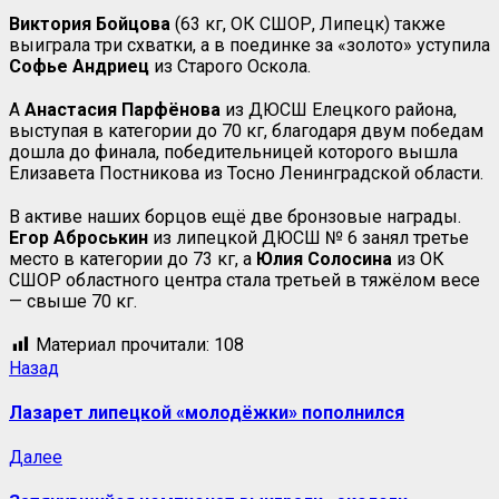
Виктория Бойцова
(63 кг, ОК СШОР, Липецк) также
выиграла три схватки, а в поединке за «золото» уступила
Софье Андриец
из Старого Оскола.
А
Анастасия Парфёнова
из ДЮСШ Елецкого района,
выступая в категории до 70 кг, благодаря двум победам
дошла до финала, победительницей которого вышла
Елизавета Постникова из Тосно Ленинградской области.
В активе наших борцов ещё две бронзовые награды.
Егор Аброськин
из липецкой ДЮСШ № 6 занял третье
место в категории до 73 кг, а
Юлия Солосина
из ОК
СШОР областного центра стала третьей в тяжёлом весе
— свыше 70 кг.
Материал прочитали:
108
Навигация
Предыдущая
Назад
запись:
записи
Лазарет липецкой «молодёжки» пополнился
Следующая
Далее
запись: