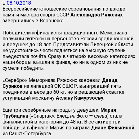
08.10.2018
Всероссийские юношеские соревнования по дзюдо
памяти мастера спорта СССР
Александра Ряжских
завершились в Воронеже.
Победители и финалисты традиционного Мемориала
получали путёвки на первенство России среди юношей
и девушек до 18 лет. Представители Липецкой области
не удостоились чести подняться на высшую ступень
пьедестала почёта. Сразу в четырёх весовых категориях
наши борцы вышли в финал, но ни в одном из них не
сумели победить.
«Серебро» Мемориала Ряжских завоевал
Давид
Суриков
из липецкой ОК СШОР, выигравший пять
поединков в весе до 60 кг, но в решающей схватке
уступивший москвичу
Аслану Камурзоеву
.
Ещё три серебряные награды у девушек.
Мария
Трубицина
(«Спартак», Елец,
на фото — слева
) стала
финалисткой в категории до 48 кг. В её активе три
победы, а в финале Мария проиграла
Диане Филькиной
из Санкт-Петербурга.