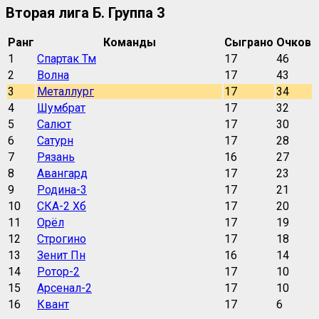
Вторая лига Б. Группа 3
Ранг
Команды
Сыграно
Очков
1
Спартак Тм
17
46
2
Волна
17
43
3
Металлург
17
34
4
Шумбрат
17
32
5
Салют
17
30
6
Сатурн
17
28
7
Рязань
16
27
8
Авангард
17
23
9
Родина-3
17
21
10
СКА-2 Хб
17
20
11
Орёл
17
19
12
Строгино
17
18
13
Зенит Пн
16
14
14
Ротор-2
17
10
15
Арсенал-2
17
10
16
Квант
17
6