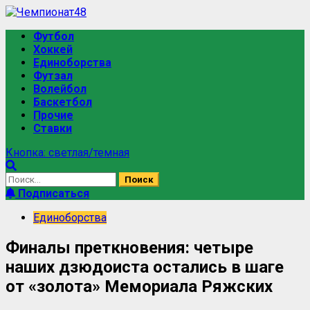
Перейти
к
Основное
Футбол
содержимому
меню
Хоккей
Единоборства
Футзал
Волейбол
Баскетбол
Прочие
Ставки
Кнопка: светлая/темная
Найти:
Подписаться
Единоборства
Финалы преткновения: четыре
наших дзюдоиста остались в шаге
от «золота» Мемориала Ряжских