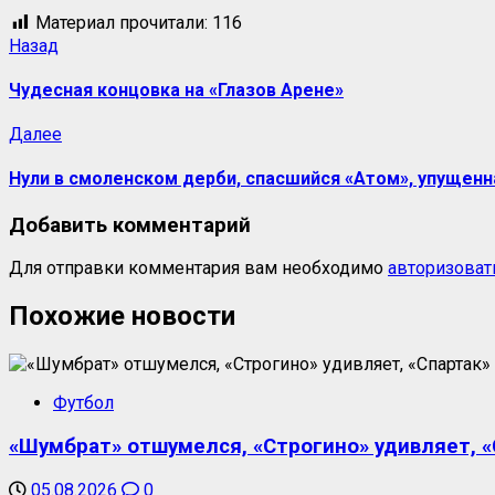
Материал прочитали:
116
Назад
Чудесная концовка на «Глазов Арене»
Далее
Нули в смоленском дерби, спасшийся «Атом», упущенн
Добавить комментарий
Для отправки комментария вам необходимо
авторизоват
Похожие новости
Футбол
«Шумбрат» отшумелся, «Строгино» удивляет, «С
05.08.2026
0