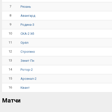
7
Рязань
8
Авангард
9
Родина-3
10
СКА-2 Хб
11
Орёл
12
Строгино
13
Зенит Пн
14
Ротор-2
15
Арсенал-2
16
Квант
Матчи