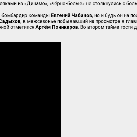
мляками из «Динамо», «чёрно-белые» не столкнулись с бол
ий бомбардир команды
Евгений Чабанов
, но и будь он на п
 Садыхов
, в межсезонье побывавший на просмотре в глав
фной отметился
Артём Поникаров
. Во втором тайме гости 