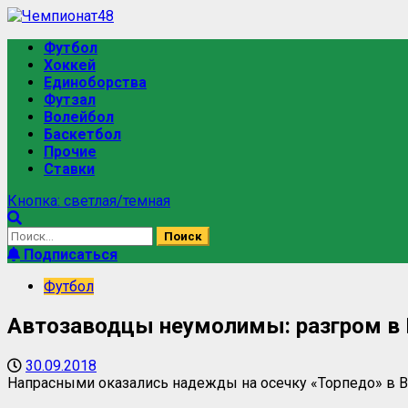
Футбол
Хоккей
Единоборства
Футзал
Волейбол
Баскетбол
Прочие
Ставки
Кнопка: светлая/темная
Подписаться
Футбол
Автозаводцы неумолимы: разгром в 
30.09.2018
Напрасными оказались надежды на осечку «Торпедо» в В