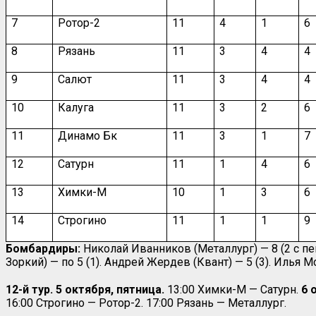
7
Ротор-2
11
4
1
6
8
Рязань
11
3
4
4
9
Салют
11
3
4
4
10
Калуга
11
3
2
6
11
Динамо Бк
11
3
1
7
12
Сатурн
11
1
4
6
13
Химки-М
10
1
3
6
14
Строгино
11
1
1
9
Бомбардиры:
Николай Иванников (Металлург) — 8 (2 с пен
Зоркий) — по 5 (1). Андрей Жердев (Квант) — 5 (3). Илья 
12-й тур. 5 октября, пятница.
13:00 Химки-М — Сатурн.
6 
16:00 Строгино — Ротор-2. 17:00 Рязань — Металлург.