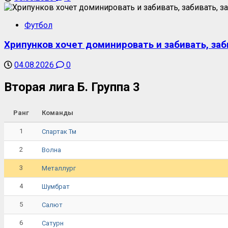
Футбол
Хрипунков хочет доминировать и забивать, заб
04.08.2026
0
Вторая лига Б. Группа 3
Ранг
Команды
1
Спартак Тм
2
Волна
3
Металлург
4
Шумбрат
5
Салют
6
Сатурн