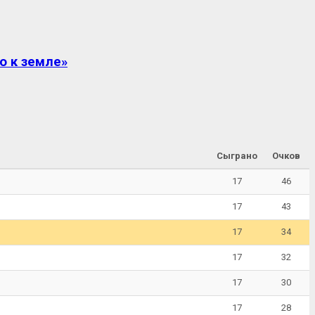
о к земле»
Сыграно
Очков
17
46
17
43
17
34
17
32
17
30
17
28