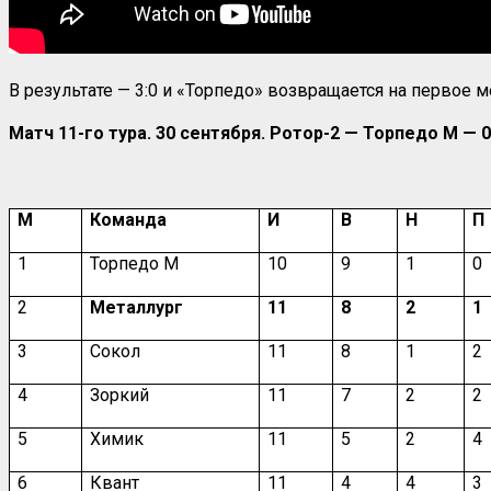
В результате — 3:0 и «Торпедо» возвращается на первое
Матч 11-го тура. 30 сентября. Ротор-2 — Торпедо М — 0:
М
Команда
И
В
Н
П
1
Торпедо М
10
9
1
0
2
Металлург
11
8
2
1
3
Сокол
11
8
1
2
4
Зоркий
11
7
2
2
5
Химик
11
5
2
4
6
Квант
11
4
4
3