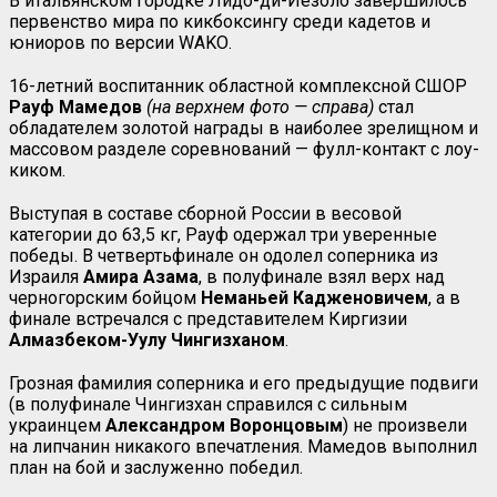
В итальянском городке Лидо-ди-Йезоло завершилось
первенство мира по кикбоксингу среди кадетов и
юниоров по версии
WAKO
.
16-летний воспитанник областной комплексной СШОР
Рауф Мамедов
(на верхнем фото — справа)
стал
обладателем золотой награды в наиболее зрелищном и
массовом разделе соревнований — фулл-контакт с лоу-
киком.
Выступая в составе сборной России в весовой
категории до 63,5 кг, Рауф одержал три уверенные
победы. В четвертьфинале он одолел соперника из
Израиля
Амира Азама
, в полуфинале взял верх над
черногорским бойцом
Неманьей Кадженовичем
, а в
финале встречался с представителем Киргизии
Алмазбеком-Уулу Чингизханом
.
Грозная фамилия соперника и его предыдущие подвиги
(в полуфинале Чингизхан справился с сильным
украинцем
Александром Воронцовым
) не произвели
на липчанин никакого впечатления. Мамедов выполнил
план на бой и заслуженно победил.