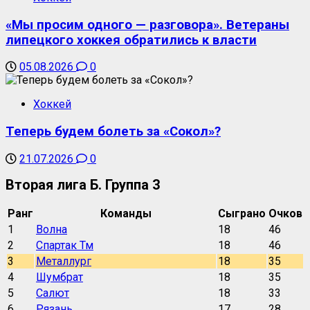
«Мы просим одного — разговора». Ветераны
липецкого хоккея обратились к власти
05.08.2026
0
Хоккей
Теперь будем болеть за «Сокол»?
21.07.2026
0
Вторая лига Б. Группа 3
Ранг
Команды
Сыграно
Очков
1
Волна
18
46
2
Спартак Тм
18
46
3
Металлург
18
35
4
Шумбрат
18
35
5
Салют
18
33
6
Рязань
17
28