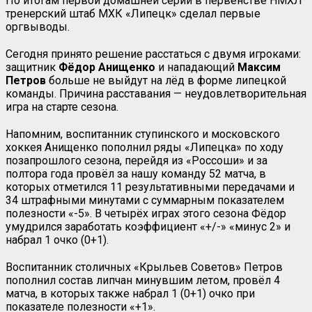
По итогам первой домашней серии в первенстве НМХЛ
тренерский штаб МХК «Липецк» сделал первые
оргвыводы.
Сегодня принято решение расстаться с двумя игроками:
защитник
Фёдор Анищенко
и нападающий
Максим
Петров
больше не выйдут на лёд в форме липецкой
команды. Причина расставания — неудовлетворительная
игра на старте сезона.
Напомним, воспитанник ступинского и московского
хоккея Анищенко пополнил ряды «Липецка» по ходу
позапрошлого сезона, перейдя из «Россоши» и за
полтора года провёл за нашу команду 52 матча, в
которых отметился 11 результативными передачами и
34 штрафными минутами с суммарным показателем
полезности «-5». В четырёх играх этого сезона Фёдор
умудрился заработать коэффициент «+/-» «минус 2» и
набрал 1 очко (0+1).
Воспитанник столичных «Крыльев Советов» Петров
пополнил состав липчан минувшим летом, провёл 4
матча, в которых также набрал 1 (0+1) очко при
показателе полезности «+1».