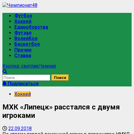
Футбол
Хоккей
Единоборства
Футзал
Волейбол
Баскетбол
Прочие
Ставки
Кнопка: светлая/темная
Подписаться
Хоккей
МХК «Липецк» расстался с двумя
игроками
22.09.2018