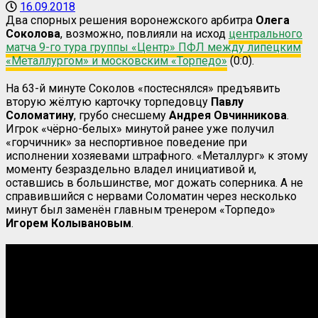
16.09.2018
Два спорных решения воронежского арбитра
Олега
Соколова
, возможно, повлияли на исход
центрального
матча 9-го тура группы «Центр» ПФЛ между липецким
«Металлургом» и московским «Торпедо»
(0:0).
На 63-й минуте Соколов «постеснялся» предъявить
вторую жёлтую карточку торпедовцу
Павлу
Соломатину
, грубо снесшему
Андрея Овчинникова
.
Игрок «чёрно-белых» минутой ранее уже получил
«горчичник» за неспортивное поведение при
исполнении хозяевами штрафного. «Металлург» к этому
моменту безраздельно владел инициативой и,
оставшись в большинстве, мог дожать соперника. А не
справившийся с нервами Соломатин через несколько
минут был заменён главным тренером «Торпедо»
Игорем Колывановым
.