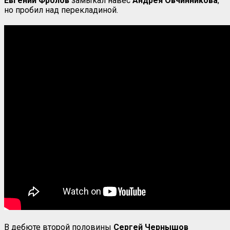
Евгений
Фролов
замыкал навес
Андрея Овчинникова
,
но пробил над перекладиной.
В дебюте второй половины
Сергей Чернышов