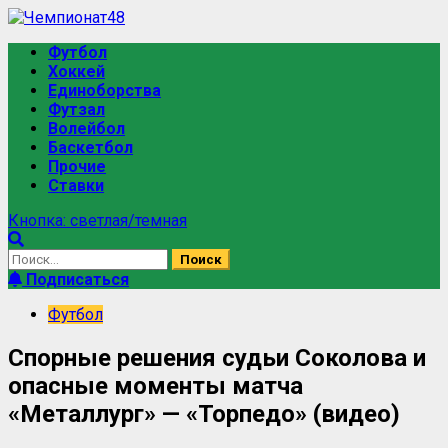
Футбол
Хоккей
Единоборства
Футзал
Волейбол
Баскетбол
Прочие
Ставки
Кнопка: светлая/темная
Подписаться
Футбол
Спорные решения судьи Соколова и
опасные моменты матча
«Металлург» — «Торпедо» (видео)