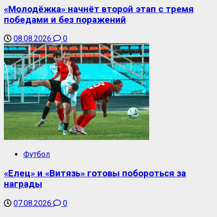
«Молодёжка» начнёт второй этап с тремя
победами и без поражений
08.08.2026
0
Футбол
«Елец» и «Витязь» готовы побороться за
награды
07.08.2026
0