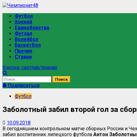
Футбол
Хоккей
Единоборства
Футзал
Волейбол
Баскетбол
Прочие
Ставки
Кнопка: светлая/темная
Подписаться
Футбол
Заболотный забил второй гол за сбо
10.09.2018
В сегодняшнем контрольном матче сборных России и Чехи
забил воспитанник липецкого футбола
Антон Заболотны