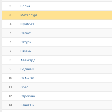
2
Волна
3
Металлург
4
Шумбрат
5
Салют
6
Сатурн
7
Рязань
8
Авангард
9
Родина-3
10
СКА-2 Хб
11
Орёл
12
Строгино
13
Зенит Пн