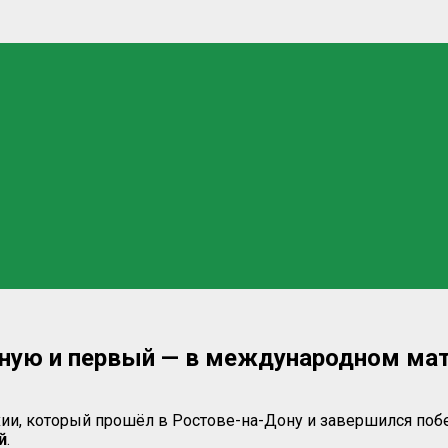
рную и первый — в международном мат
и, который прошёл в Ростове-на-Дону и завершился победо
й
.