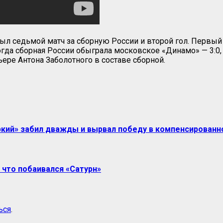
о был седьмой матч за сборную России и второй гол. Перв
гда сборная России обыграла московское «Динамо» — 3:0, 
ере Антона Заболотного в составе сборной.
ркий» забил дважды и вырвал победу в компенсированн
 что побаивался «Сатурн»
ься
.