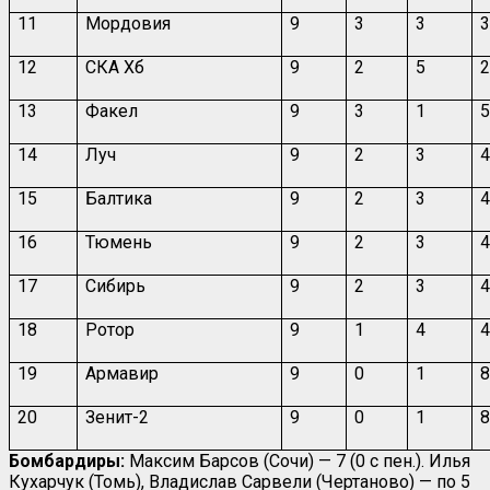
11
Мордовия
9
3
3
12
СКА Хб
9
2
5
13
Факел
9
3
1
14
Луч
9
2
3
15
Балтика
9
2
3
16
Тюмень
9
2
3
17
Сибирь
9
2
3
18
Ротор
9
1
4
19
Армавир
9
0
1
20
Зенит-2
9
0
1
Бомбардиры:
Максим Барсов (Сочи) — 7 (0 с пен.). Илья
Кухарчук (Томь), Владислав Сарвели (Чертаново) — по 5