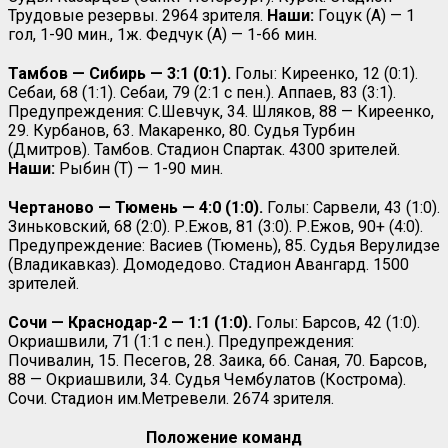
Трудовые резервы. 2964 зрителя.
Наши:
Гоцук (А) — 1
гол, 1-90 мин., 1ж. Федчук (А) — 1-66 мин.
Тамбов — Сибирь — 3:1 (0:1).
Голы: Киреенко, 12 (0:1).
Себаи, 68 (1:1). Себаи, 79 (2:1 с пен.). Аппаев, 83 (3:1).
Предупреждения: С.Шевчук, 34. Шляков, 88 — Киреенко,
29. Курбанов, 63. Макаренко, 80. Судья Турбин
(Дмитров). Тамбов. Стадион Спартак. 4300 зрителей.
Наши:
Рыбин (Т) — 1-90 мин.
Чертаново — Тюмень — 4:0 (1:0).
Голы: Сарвели, 43 (1:0).
Зиньковский, 68 (2:0). Р.Ежов, 81 (3:0). Р.Ежов, 90+ (4:0).
Предупреждение: Васиев (Тюмень), 85. Судья Верулидзе
(Владикавказ). Домодедово. Стадион Авангард. 1500
зрителей.
Сочи — Краснодар-2 — 1:1 (1:0).
Голы: Барсов, 42 (1:0).
Окриашвили, 71 (1:1 с пен.). Предупреждения:
Почивалин, 15. Песегов, 28. Заика, 66. Саная, 70. Барсов,
88 — Окриашвили, 34. Судья Чембулатов (Кострома).
Сочи. Стадион им.Метревели. 2674 зрителя.
Положение команд