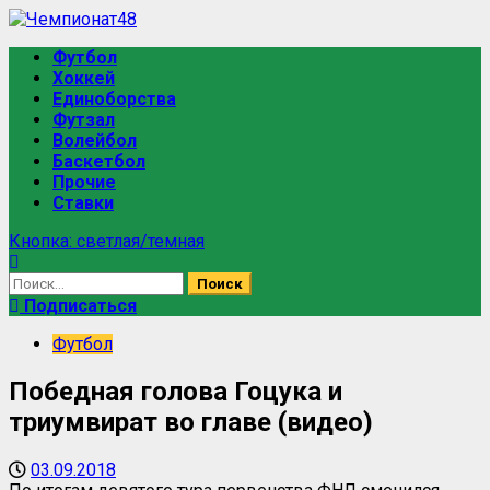
Футбол
Хоккей
Единоборства
Футзал
Волейбол
Баскетбол
Прочие
Ставки
Кнопка: светлая/темная
Подписаться
Футбол
Победная голова Гоцука и
триумвират во главе (видео)
03.09.2018