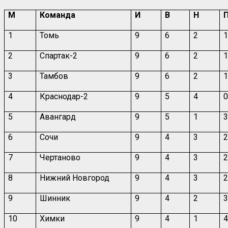
М
Команда
И
В
Н
1
Томь
9
6
2
2
Спартак-2
9
6
2
3
Тамбов
9
6
2
4
Краснодар-2
9
5
4
5
Авангард
9
5
1
6
Сочи
9
4
3
7
Чертаново
9
4
3
8
Нижний Новгород
9
4
3
9
Шинник
9
4
2
10
Химки
9
4
1