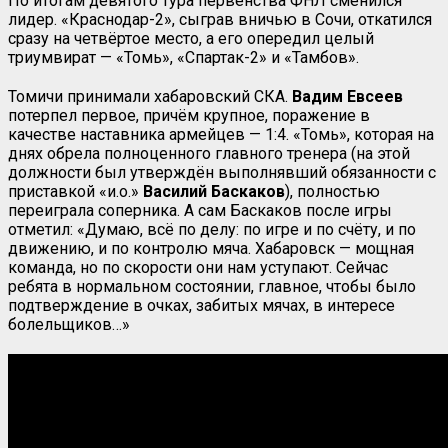
По итогам девятого тура первенства ФНЛ сменился
лидер. «Краснодар-2», сыграв вничью в Сочи, откатился
сразу на четвёртое место, а его опередил целый
триумвират — «Томь», «Спартак-2» и «Тамбов».
Томичи принимали хабаровский СКА.
Вадим Евсеев
потерпел первое, причём крупное, поражение в
качестве наставника армейцев — 1:4. «Томь», которая на
днях обрела полноценного главного тренера (на этой
должности был утверждён выполнявший обязанности с
приставкой «и.о.»
Василий Баскаков
), полностью
переиграла соперника. А сам Баскаков после игры
отметил: «Думаю, всё по делу: по игре и по счёту, и по
движению, и по контролю мяча. Хабаровск — мощная
команда, но по скорости они нам уступают. Сейчас
ребята в нормальном состоянии, главное, чтобы было
подтверждение в очках, забитых мячах, в интересе
болельщиков…»