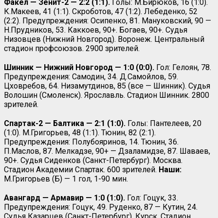
Факел — Зенит-2 — 2:2 (1:1).
Голы: М.Бирюков, 16 (1:0).
К.Макеев, 41 (1:1). Скроботов, 47 (1:2). Лебеденко, 52
(2:2). Предупреждения: Осипенко, 81. Мануковский, 90 —
Н.Прудников, 53. Каккоев, 90+. Богаев, 90+. Судья
Низовцев (Нижний Новгород). Воронеж. Центральный
стадион профсоюзов. 2900 зрителей.
Шинник — Нижний Новгород — 1:0 (0:0).
Гол: Гелоян, 78.
Предупреждения: Самодин, 34. Д.Самойлов, 59.
Цховребов, 64. Низамутдинов, 85 (все — Шинник). Судья
Волошин (Смоленск). Ярославль. Стадион Шинник. 2800
зрителей.
Спартак-2 — Балтика — 2:1 (1:0).
Голы: Пантелеев, 20
(1:0). М.Григорьев, 48 (1:1). Тюнин, 82 (2:1).
Предупреждения: Полубояринов, 14. Тюнин, 36.
П.Маслов, 87. Мелкадзе, 90+ — Дзаламидзе, 87. Шаваев,
90+. Судья Сиденков (Санкт-Петербург). Москва.
Стадион Академии Спартак. 600 зрителей.
Наши:
М.Григорьев (Б) — 1 гол, 1-90 мин.
Авангард — Армавир — 1:0 (1:0).
Гол: Гоцук, 33.
Предупреждения: Гоцук, 49. Руденко, 87 — Кутин, 24.
Судья Казарцев (Санкт-Петербург). Курск. Стадион