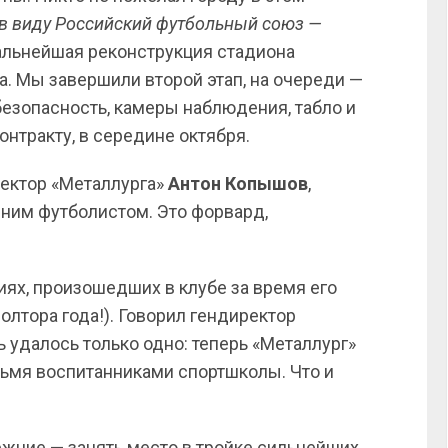
 в виду Российский футбольный союз —
 дальнейшая реконструкция стадиона
. Мы завершили второй этап, на очереди —
безопасность, камеры наблюдения, табло и
онтракту, в середине октября.
ректор «Металлурга»
Антон Копышов
,
ним футболистом. Это форвард,
ях, произошедших в клубе за время его
полтора года!). Говорил гендиректор
ь удалось только одно: теперь «Металлург»
ьмя воспитанниками спортшколы. Что и
ежние — занять место в тройке сильнейших.