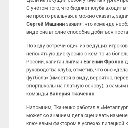
С учётом того, что бюджет клуба входит в
не просто реальная, а можно сказать, за
Сергей Машнин
заявил, что команде необ
виде она вполне способна добиться поста
По ходу встречи один из ведущих игроко
непонятную дискуссию с кем-то из болел
России, капитан липчан
Евгений
Фролов
д
руководства клуба, отметив, что оно «дел
футбола» (имеется в виду, вероятно, пер
спортшколы на платную основу), а самым
команды
Валерия
Ткаченко
.
Напомним, Ткаченко работал в «Металлурге
может со знанием дела оценивать изменен
ключевым фактором в успехах липецкой к