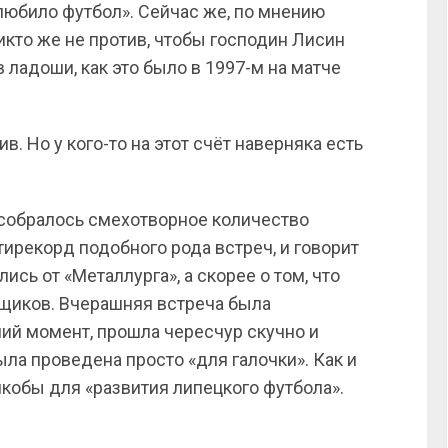
любило футбол». Сейчас же, по мнению
икто же не против, чтобы господин Лисин
в ладоши, как это было в 1997-м на матче
в. Но у кого-то на этот счёт наверняка есть
 собралось смехотворное количество
тирекорд подобного рода встреч, и говорит
лись от «Металлурга», а скорее о том, что
ьщиков. Вчерашняя встреча была
ий момент, прошла чересчур скучно и
ыла проведена просто «для галочки». Как и
якобы для «развития липецкого футбола».