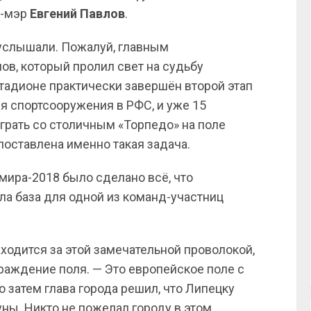
е-мэр
Евгений Павлов
.
услышали. Пожалуй, главным
в, который пролил свет на судьбу
стадионе практически завершён второй этап
я спортсооружения в РФС, и уже 15
грать со столичным «Торпедо» на поле
поставлена именно такая задача.
 мира-2018 было сделано всё, что
ла база для одной из команд-участниц
аходится за этой замечательной проволокой,
граждение поля. — Это европейское поле с
 затем глава города решил, что Липецку
ны. Никто не пожелал городу в этом