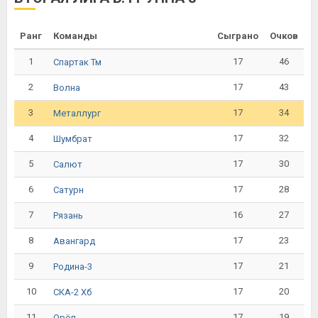
Ранг
Команды
Сыграно
Очков
1
17
46
Спартак Тм
2
17
43
Волна
3
17
34
Металлург
4
17
32
Шумбрат
5
17
30
Салют
6
17
28
Сатурн
7
16
27
Рязань
8
17
23
Авангард
9
17
21
Родина-3
10
17
20
СКА-2 Хб
11
17
19
Орёл