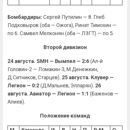
Бомбардиры:
Сергей Путилин — 8. Глеб
Подковыров (оба — Ожога), Ринат Тимохин —
по 6. Самвел Мелконян (оба — ЛЗГТ) — по 5.
Второй дивизион
24 августа. SMH — Вымпел — 2:6
(Ал-й
Головин-2 — Ломакин-3, М.Денежкин,
Д.Ситников, Старцев).
25 августа. Клувер —
Легион — 0:2
(Д.Мальнев, Элларян).
26
августа. Авиатор — Легион — 1:1
(Баженов —
Алиев).
Положение команд
М
Команда
И
В
Н
П
Р-М
О