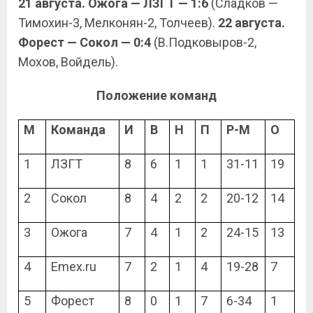
21 августа. Ожога — ЛЗГТ — 1:6
(Сладков —
Тимохин-3, Мелконян-2, Толчеев).
22 августа.
Форест — Сокол — 0:4
(В.Подковыров-2,
Мохов, Войдель).
Положение команд
М
Команда
И
В
Н
П
Р-М
О
1
ЛЗГТ
8
6
1
1
31-11
19
2
Сокол
8
4
2
2
20-12
14
3
Ожога
7
4
1
2
24-15
13
4
Emex.ru
7
2
1
4
19-28
7
5
Форест
8
0
1
7
6-34
1