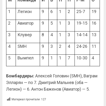
1
Легион
9
6
1
2
25-7
19
2
Авиатор
9
5
1
3
19-15
16
3
Клувер
8
4
1
3
14-14
13
4
SMH
9
3
2
4
24-26
11
5
Вымпел
9
1
1
7
10-30
4
Бомбардиры:
Алексей Головин (SMH), Ваграм
Элларян — по 7. Дмитрий Мальнев (оба —
Легион) — 6. Антон Баженов (Авиатор) — 5.
Материал прочитали:
127