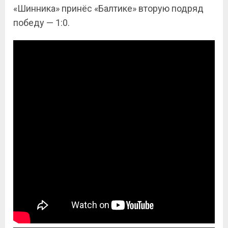
«Шинника» принёс «Балтике» вторую подряд
победу — 1:0.