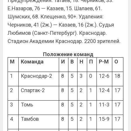
Предупреждения: Татаев, 18. Черников, 33.
Е.Назаров, 76 — Казаев, 15. Шалаев, 61.
Шумских, 68. Клещенко, 90+. Удаления:
Черников, 41 (2ж.) — Казаев, 16 (2ж.). Судья
Любимов (Санкт-Петербург). Краснодар.
Стадион Академии Краснодар. 2200 зрителей.
Положение команд
М
Команда
И
В
Н
П
Р-М
О
1
Краснодар-2
8
5
3
0
12-6
18
2
Спартак-2
8
5
2
1
12-4
17
3
Томь
8
5
2
1
11-3
17
4
Тамбов
8
5
2
1
15-9
17