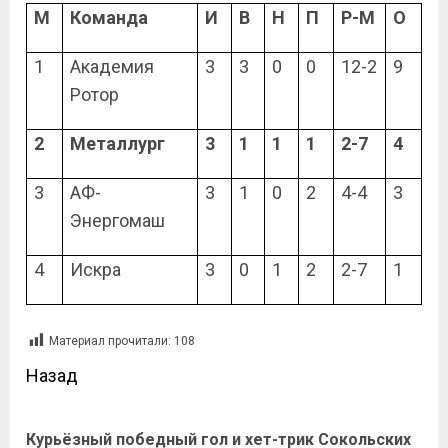
М
Команда
И
В
Н
П
Р-М
О
1
Академия
3
3
0
0
12-2
9
Ротор
2
Металлург
3
1
1
1
2-7
4
3
АФ-
3
1
0
2
4-4
3
Энергомаш
4
Искра
3
0
1
2
2-7
1
Материал прочитали:
108
Назад
Курьёзный победный гол и хет-трик Сокольских