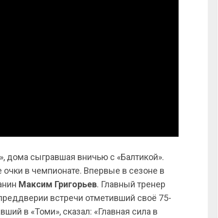
», дома сыгравшая вничью с «Балтикой».
 очки в чемпионате. Впервые в сезоне в
чанин
Максим Григорьев
. Главный тренер
в преддверии встречи отметивший своё 75-
вший в «Томи», сказал: «Главная сила в