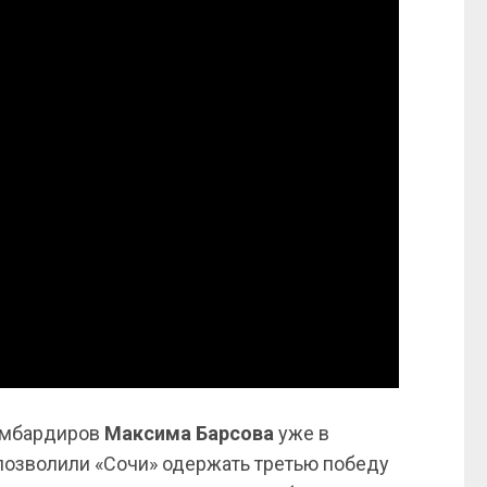
бомбардиров
Максима Барсова
уже в
позволили «Сочи» одержать третью победу