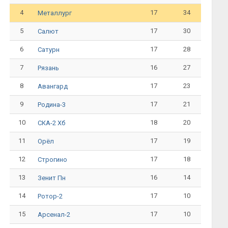
4
17
34
Металлург
5
17
30
Салют
6
17
28
Сатурн
7
16
27
Рязань
8
17
23
Авангард
9
17
21
Родина-3
10
18
20
СКА-2 Хб
11
17
19
Орёл
12
17
18
Строгино
13
16
14
Зенит Пн
14
17
10
Ротор-2
15
17
10
Арсенал-2