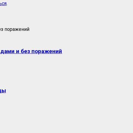
ься
.
едами и без поражений
ды