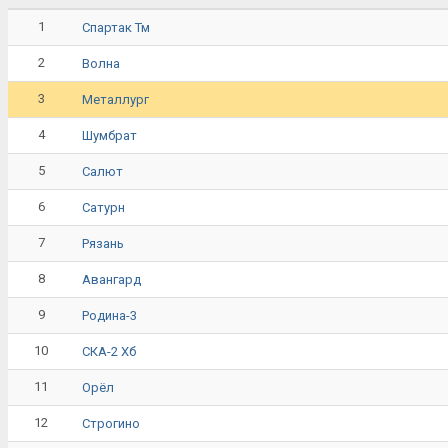
1
Спартак Тм
2
Волна
3
Металлург
4
Шумбрат
5
Салют
6
Сатурн
7
Рязань
8
Авангард
9
Родина-3
10
СКА-2 Хб
11
Орёл
12
Строгино