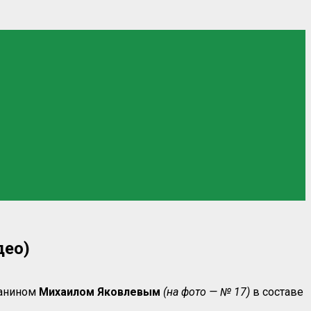
део)
чанином
Михаилом Яковлевым
(на фото — № 17)
в составе