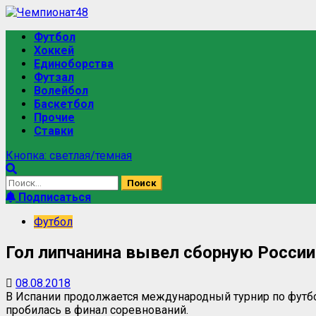
Футбол
Хоккей
Единоборства
Футзал
Волейбол
Баскетбол
Прочие
Ставки
Кнопка: светлая/темная
Подписаться
Футбол
Гол липчанина вывел сборную России
08.08.2018
В Испании продолжается международный турнир по фут
пробилась в финал соревнований.