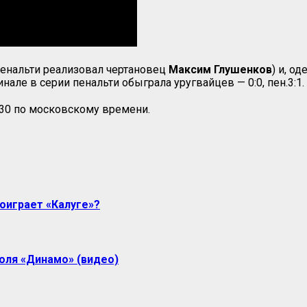
пенальти реализовал чертановец
Максим Глушенков
) и, о
нале в серии пенальти обыграла уругвайцев — 0:0, пен.3:1.
:30 по московскому времени.
оиграет «Калуге»?
воля «Динамо» (видео)