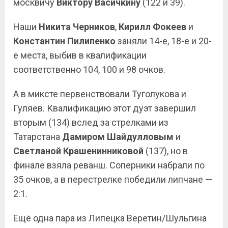
москвичу
Виктору Васичкину
(122 и 39).
Наши
Никита Черников
,
Кирилл Фокеев
и
Константин Пилипенко
заняли 14-е, 18-е и 20-
е места, выбив в квалификации
соответственно 104, 100 и 98 очков.
А в миксте первенствовали Туголукова и
Гуляев. Квалификацию этот дуэт завершил
вторым (134) вслед за стрелками из
Татарстана
Дамиром Шайдулловым
и
Светланой
Крашенинниковой
(137), но в
финале взяла реванш. Соперники набрали по
35 очков, а в перестрелке победили липчане —
2:1.
Ещё одна пара из Липецка Веретин/Шульгина