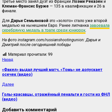
Третье место занял дуэт из Франции
Лоэми Реказен
и
Клеман-Франсис Бурже
— 135 в квалификации и 26 в
финале.
Для
Дарьи Семьяновой
это «золото» стало уже второй
медалью на нынешнем Евро. Ранее липчанка
завоевала
серебряную медаль в трапе среди юниорок
.
На фото instagram.com/russianshootingunion: Дарья и
Дмитрий после сегодняшней победы
Материал прочитали:
99
Навигация
Предыдущая
Назад
запись:
записи
«Факел» выдал лучший матч, «Томь» не допускает
осечек (видео)
Следующая
Далее
запись:
Голы-красавцы, отражённый пенальти и гости из ФНЛ
(видео)
Добавить комментарий