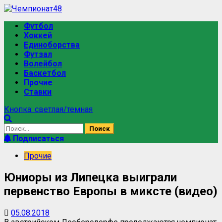
Перейти
к
Основное
Футбол
содержимому
меню
Хоккей
Единоборства
Футзал
Волейбол
Баскетбол
Прочие
Ставки
Кнопка: светлая/темная
Найти:
Подписаться
Прочие
Юниоры из Липецка выиграли
первенство Европы в миксте (видео)
05.08.2018