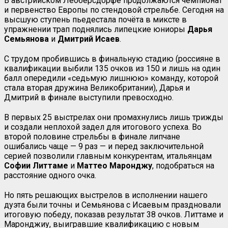
В австрийском Леоберсдорфе продолжаются чемпионат
и первенство Европы по стендовой стрельбе. Сегодня на
высшую ступень пьедестала почёта в миксте в
упражнении трап поднялись липецкие юниоры
Дарья
Семьянова
и
Дмитрий Исаев
.
С трудом пробившись в финальную стадию (россияне в
квалификации выбили 135 очков из 150 и лишь на один
балл опередили «седьмую лишнюю» команду, которой
стала вторая дружина Великобритании), Дарья и
Дмитрий в финале выступили превосходно.
В первых 25 выстрелах они промахнулись лишь трижды
и создали неплохой задел для итогового успеха. Во
второй половине стрельбы в финале липчане
ошибались чаще — 9 раз — и перед заключительной
серией позволили главным конкурентам, итальянцам
Софии Литтаме
и
Маттео Маронджу
, подобраться на
расстояние одного очка.
Но пять решающих выстрелов в исполнении нашего
дуэта были точны и Семьянова с Исаевым праздновали
итоговую победу, показав результат 38 очков. Литтаме и
Маронджиу, выигравшие квалификацию с новым