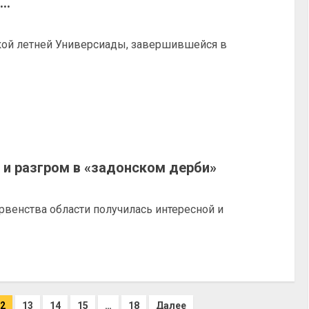
й…
ой летней Универсиады, завершившейся в
 и разгром в «задонском дерби»
рвенства области получилась интересной и
2
13
14
15
…
18
Далее