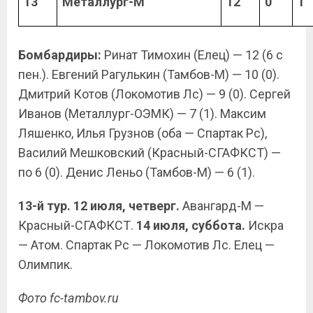
13
Металлург-М
12
0
1
Бомбардиры:
Ринат Тимохин (Елец) — 12 (6 с
пен.). Евгений Рагулькин (Тамбов-М) — 10 (0).
Дмитрий Котов (Локомотив Лс) — 9 (0). Сергей
Иванов (Металлург-ОЭМК) — 7 (1). Максим
Ляшенко, Илья Грузнов (оба — Спартак Рс),
Василий Мешковский (Красный-СГАФКСТ) —
по 6 (0). Денис Леньо (Тамбов-М) — 6 (1).
13-й тур. 12 июля, четверг.
Авангард-М —
Красный-СГАФКСТ.
14 июля, суббота.
Искра
— Атом. Спартак Рс — Локомотив Лс. Елец —
Олимпик.
Фото
fc-tambov.ru