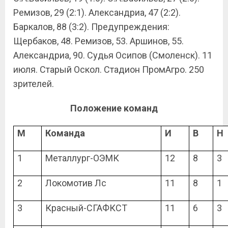
Ремизов, 29 (2:1). Александриа, 47 (2:2).
Баркалов, 88 (3:2). Предупреждения:
Щербаков, 48. Ремизов, 53. Аршинов, 55.
Александриа, 90. Судья Осипов (Смоленск). 11
июля. Старый Оскол. Стадион ПромАгро. 250
зрителей.
Положение команд
М
Команда
И
В
Н
1
Металлург-ОЭМК
1
2
8
3
2
Локомотив Лс
11
8
1
3
Красный-СГАФКСТ
11
6
3