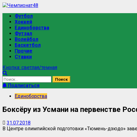
Футбол
Хоккей
Единоборства
Футзал
Волейбол
Баскетбол
Прочие
Ставки
Кнопка: светлая/темная
Подписаться
Единоборства
Боксёру из Усмани на первенстве Рос
31.07.2018
В Центре олимпийской подготовки «Тюмень-дзюдо» за