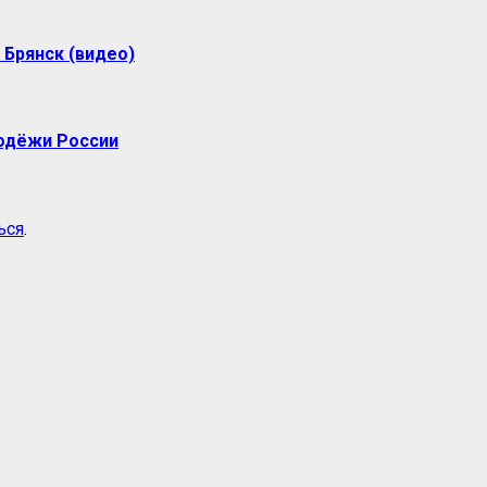
 Брянск (видео)
лодёжи России
ься
.