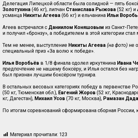
Делегация Липецкой области была солидной — пять боксё
Золотухина
(46 кг), липчан
Станислава
Рыжова
(52 кг) и
усманца
Никиты Агеева
(66 кг) и ельчанина
Ильи Воробь
Агеев встречался с
Даниилом Коняшовым
из Санкт-Пете
и получил «бронзу», а победителем в этой категории стал
Тем не менее, выступление
Никиты Агеева
(на фото)
не о
специальный приз «За волю к победе».
Илья Воробьёв
в 1/8 финала одолел иркутянина
Ивана Ч
предпочтение не нашему боксёру, и Илья остался без наг
был признан лучшим боксёром турнира.
В остальных весовых категориях победу в первенстве Р
(50 кг, Тюменская обл.),
Евгений Жоров
(52 кг, Краснодар
кг, Дагестан),
Михаил Усов
(70 кг, Москва),
Рамазан Дад
По итогам соревнований сформирована сборная России, к
Материал прочитали:
123