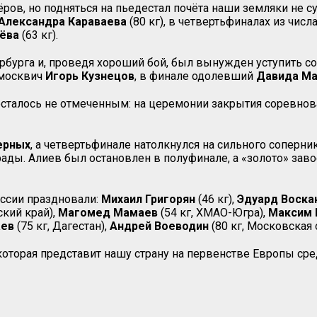
ров, но подняться на пьедестал почёта наши земляки не с
Александра
Караваева
(80 кг), в четвертьфиналах из чи
ёва
(63 кг).
рбурга и, проведя хороший бой, был вынужден уступить с
 москвич
Игорь
Кузнецов
, в финале одолевший
Давида М
сталось не отмеченным: на церемонии закрытия соревно
ерных
, а четвертьфинале натолкнулся на сильного соперни
рады. Алиев был остановлен в полуфинале, а «золото» зав
оссии праздновали:
Михаил Григорян
(46 кг),
Эдуард Воска
ский край),
Магомед Мамаев
(54 кг, ХМАО-Югра),
Максим
аев
(75 кг, Дагестан),
Андрей Воеводин
(80 кг, Московская 
оторая представит нашу страну на первенстве Европы сред