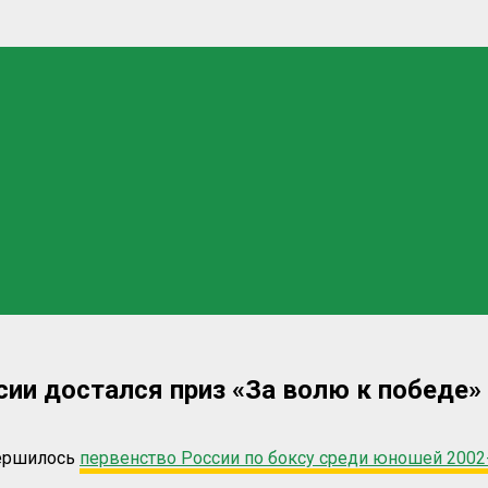
сии достался приз «За волю к победе»
вершилось
первенство России по боксу среди юношей 2002-0