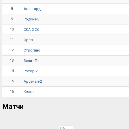
8
Авангард
9
Родина-3
10
СКА-2 Хб
11
Орёл
12
Строгино
13
Зенит Пн
14
Ротор-2
15
Арсенал-2
16
Квант
Матчи