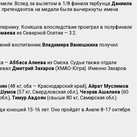
умели. Вслед за вылетом в 1/8 финала тербунца
Даниила
сла претендентов на медали были вычеркнуты имена
опернику. Коняшов впоследствии проиграл в полуфинале
амаева
из Северной Осетии — 3:2.
ваний воспитанник
Владимира Ванюшкина
получил
ка —
Аббаса
Алиева
из Омска. Судьи также отдали
оевал
Дмитрий Захаров
(ХМАО-Югра). Именно Захаров
нян
(48 кг, оба — Краснодарский край),
Айрат Муслимов
 Шумов
(57 кг, Свердловская обл.),
Чеэрав Ашалаев
(60
обл.),
Тимур Авдоян
(свыше 80 кг, Самарская обл.).
и юношей 15-16 лет. Оно пройдёт в Анапе 8-17 октября.