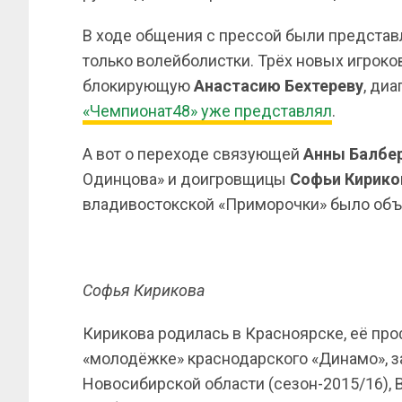
В ходе общения с прессой были представл
только волейболистки. Трёх новых игрок
блокирующую
Анастасию Бехтереву
, ди
«Чемпионат48» уже представлял
.
А вот о переходе связующей
Анны Балбе
Одинцова» и доигровщицы
Софьи Кирик
владивостокской «Приморочки» было объя
Софья Кирикова
Кирикова родилась в Красноярске, её про
«молодёжке» краснодарского «Динамо», за
Новосибирской области (сезон-2015/16), 