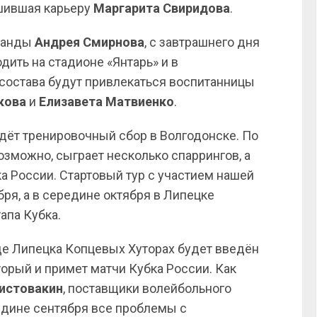
шившая карьеру
Маргарита Свиридова
.
оманды
Андрея Смирнова
, с завтрашнего дня
дить на стадионе «Янтарь» и в
 состава будут привлекаться воспитанницы
кова
и
Елизавета Матвиенко
.
едёт тренировочный сбор в Волгодонске. По
озможно, сыграет несколько спаррингов, а
ка России. Стартовый тур с участием нашей
ря, а в середине октября в Липецке
апа Кубка.
оде Липецка Копцевых Хуторах будет введён
торый и примет матчи Кубка России. Как
истовакин
, поставщики волейбольного
едине сентября все проблемы с