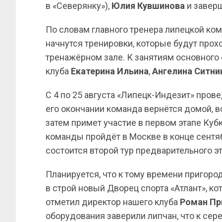
в «Северянку»),
Юлия Кувшинова
и завер
По словам главного тренера липецкой к
начнутся тренировки, которые будут прохо
тренажёрном зале. К занятиям основного
клуба
Екатерина Ильина
,
Ангелина Ситни
С 4 по 25 августа «Липецк-Индезит» пров
его окончании команда вернётся домой, в
затем примет участие в первом этапе Куб
команды пройдёт в Москве в конце сентяб
состоится второй тур предварительного эт
Планируется, что к тому времени пригор
в строй новый Дворец спорта «Атлант», ко
отметил директор нашего клуба
Роман Пр
оборудования заверили липчан, что к сер