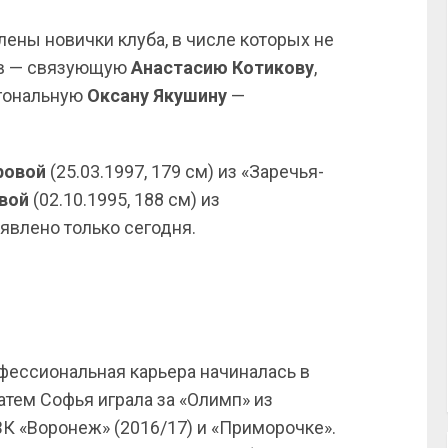
ены новички клуба, в числе которых не
ов — связующую
Анастасию Котикову
,
агональную
Оксану Якушину
—
ровой
(25.03.1997, 179 см) из «Заречья-
овой
(02.10.1995, 188 см) из
влено только сегодня.
фессиональная карьера начиналась в
тем Софья играла за «Олимп» из
ВК «Воронеж» (2016/17) и «Приморочке».