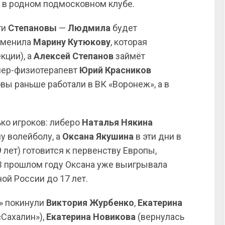
а в родном подмосковном клубе.
ги
Степановы
—
Людмила
будет
аменила
Марину Кутюкову
, которая
кции), а
Алексей Степанов
займёт
нер-физиотерапевт
Юрий Красников
вы раньше работали в ВК «Воронеж», а в
ко игроков: либеро
Наталья Някина
у волейболу, а
Оксана Якушина
в эти дни в
 лет) готовится к первенству Европы,
 В прошлом году Оксана уже выигрывала
ой России до 17 лет.
» покинули
Виктория Журбенко
,
Екатерина
«Сахалин»),
Екатерина Новикова
(вернулась