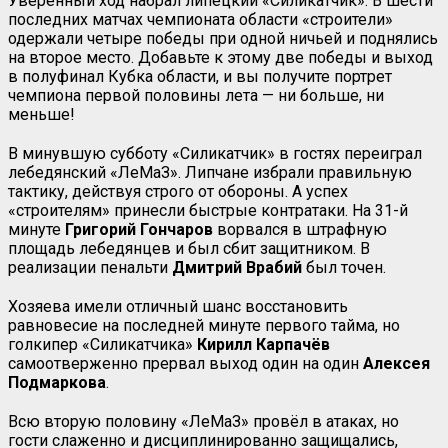
Уверенный ход набрал липецкий «Силикатчик». В шести
последних матчах чемпионата области «строители»
одержали четыре победы при одной ничьей и поднялись
на второе место. Добавьте к этому две победы и выход
в полуфинал Кубка области, и вы получите портрет
чемпиона первой половины лета — ни больше, ни
меньше!
В минувшую субботу «Силикатчик» в гостях переиграл
лебедянский «ЛеМаЗ». Липчане избрали правильную
тактику, действуя строго от обороны. А успех
«строителям» принесли быстрые контратаки. На 31-й
минуте
Григорий Гончаров
ворвался в штрафную
площадь лебедянцев и был сбит защитником. В
реализации пенальти
Дмитрий Врабий
был точен.
Хозяева имели отличный шанс восстановить
равновесие на последней минуте первого тайма, но
голкипер «Силикатчика»
Кирилл Карпачёв
самоотверженно прервал выход один на один
Алексея
Подмаркова
.
Всю вторую половину «ЛеМаЗ» провёл в атаках, но
гости слаженно и дисциплинированно защищались,