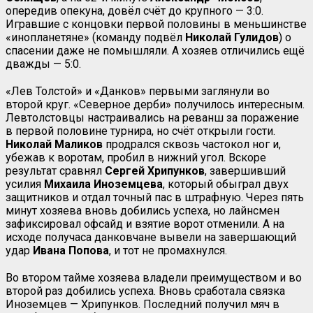
опередив опекуна, довёл счёт до крупного — 3:0.
Игравшие с концовки первой половины в меньшинстве
«инопланетяне» (команду подвёл
Николай Гулидов
) о
спасении даже не помышляли. А хозяев отличились ещё
дважды — 5:0.
«Лев Толстой» и «Данков» первыми заглянули во
второй круг. «Северное дерби» получилось интересным.
Левтолстовцы настраивались на реванш за поражение
в первой половине турнира, но счёт открыли гости.
Николай Маликов
продрался сквозь частокол ног и,
убежав к воротам, пробил в нижний угол. Вскоре
результат сравнял
Сергей
Хрипунков
, завершивший
усилия
Михаила Иноземцева
, который обыграл двух
защитников и отдал точный пас в штрафную. Через пять
минут хозяева вновь добились успеха, но лайнсмен
зафиксировал офсайд и взятие ворот отменили. А на
исходе получаса данковчане вывели на завершающий
удар
Ивана Попова
, и тот не промахнулся.
Во втором тайме хозяева владели преимуществом и во
второй раз добились успеха. Вновь сработала связка
Иноземцев — Хрипунков. Последний получил мяч в