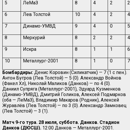
5
ЛеМаЗ
8
4
2
6
Лев Толстой
10
4
2
7
Динамо-УМВД
9
4
0
8
Меркурий
8
2
2
9
Искра
8
1
1
10
Металлург-2001
8
1
0
Бомбардиры:
Денис Коровин (Силикатчик) — 7 (1 с пен.).
Антон Бугров (Лев Толстой) — 5 (0). Александр Войнов
(Факел Хл), Николай Маликов (Данков) — по 4 (0).
Даниил Супряга (Металлург-2001), Эдуард Кузменков
(Динамо-УМВД), Дмитрий Голиков, Алексей Подмарков
(оба — ЛеМаЗ), Владимир Макаров (Родник), Алексей
Журавлёв (Лев Толстой) — по 3 (0). Александр Замковец
(Лев Толстой) — 3 (1).
Матч 9-го тура. 28 июля, суббота. Данков. Стадион
Данков (ДЮСШ).
12:00 Данков — Металлург-2001.