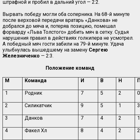
штрафной и пробил в дальний угол — 2:2.
Вырвать победу могли оба соперника. На 68-й минуте
после верховой передачи вратарь «Данкова» не
добрался до мяча и, потеряв позицию, помешал
форварду «Льва Толстого» добить мяч в сетку. Судья
нарушения правил в действиях голкипера не усмотрел.
А победный мяч гости забили на 79-й минуте. Удача
улыбнулась вышедшему на замену
Сергею
Железниченко
— 2:3.
Положение команд
М
Команда
И
В
Н
1
Родник
7
5
2
2
Силикатчик
9
5
1
3
Данков
7
4
2
4
Факел Хл
8
4
2