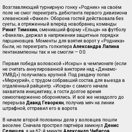
Возглавляющий турнирную гонку «Родник» на своём
поле не смог переиграть дебютанта первого дивизиона
хлевенский «Факел». Оборона гостей действовала без
суеты, а отряженный вперёд новобранец команды
Ринат Тимохин
, сменивший форму «Ельца» на футболу
«Факела», держал в напряжении защитные порядки
паршиновцев. Моменты для взятия ворот у «Родника»
были, но переиграть голкипера
Александра
Лапина
пентакампеоны так и не смогли — 0:0.
Первая победа воловской «Искры» в чемпионате (если
не считать аннулированной виктории над «Динамо-
УМВД») получилась крупной. Под раздачу попал
«Меркурий», с трудом собравший состав для выезда в
отдалённый райцентр. «Искра» с самого начала
захватила инициативу, а гости долгое время
самоотверженно оборонялись. И всё же незадолго до
перерыва
Давид Геворкян
, получив мяч на линии
штрафной, отправил его в ворота.
В начале второй половины дела у воловцев пошли
веселее. Сначала прострел партнёра замкнул
Денис
Селищев
, а на 62-й минуте
Александр Чибисов
,