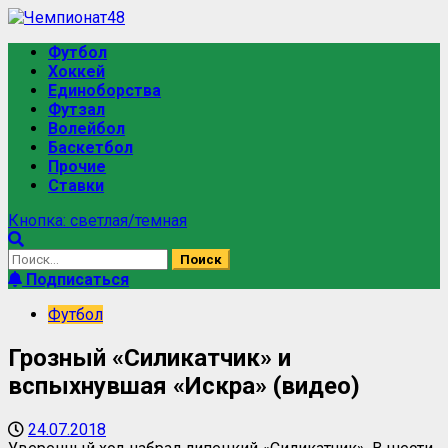
Футбол
Хоккей
Единоборства
Футзал
Волейбол
Баскетбол
Прочие
Ставки
Кнопка: светлая/темная
Подписаться
Футбол
Грозный «Силикатчик» и
вспыхнувшая «Искра» (видео)
24.07.2018