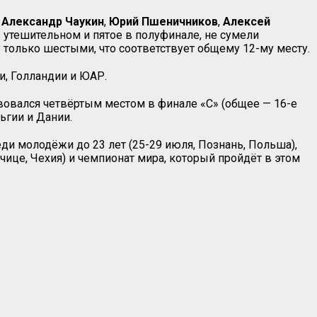
—
Александр Чаукин
,
Юрий Пшеничников
,
Алексей
в утешительном и пятое в полуфинале, не сумели
 только шестыми, что соответствует общему 12-му месту.
и, Голландии и ЮАР.
овался четвёртым местом в финале «
C
» (общее — 16-е
ьгии и Дании.
и молодёжи до 23 лет (25-29 июля, Познань, Польша),
ачице, Чехия) и чемпионат мира, который пройдёт в этом