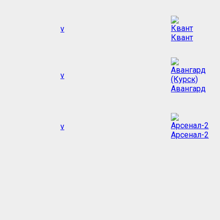
v
Квант
v
Авангард
v
Арсенал-2