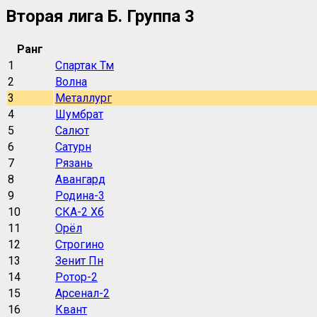
Вторая лига Б. Группа 3
Ранг
1
Спартак Тм
2
Волна
3
Металлург
4
Шумбрат
5
Салют
6
Сатурн
7
Рязань
8
Авангард
9
Родина-3
10
СКА-2 Хб
11
Орёл
12
Строгино
13
Зенит Пн
14
Ротор-2
15
Арсенал-2
16
Квант