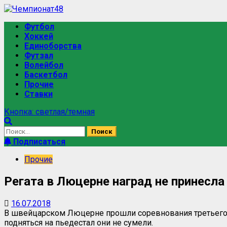
Перейти
к
Основное
Футбол
содержимому
меню
Хоккей
Единоборства
Футзал
Волейбол
Баскетбол
Прочие
Ставки
Кнопка: светлая/темная
Найти:
Подписаться
Прочие
Регата в Люцерне наград не принесла
16.07.2018
В швейцарском Люцерне прошли соревнования третьего эт
подняться на пьедестал они не сумели.