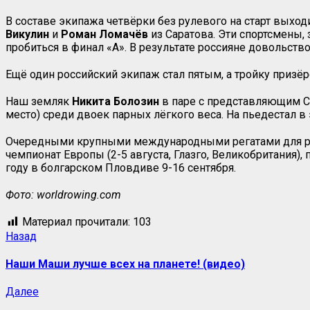
В составе экипажа четвёрки без рулевого на старт выхо
Викулин
и
Роман Ломачёв
из Саратова. Эти спортсмены, 
пробиться в финал «А». В результате россияне довольст
Ещё один российский экипаж стал пятым, а тройку призёр
Наш земляк
Никита Болозин
в паре с представляющим С
место) среди двоек парных лёгкого веса. На пьедестал 
Очередными крупными международными регатами для росс
чемпионат Европы (2-5 августа, Глазго, Великобритания),
году в болгарском Пловдиве 9-16 сентября.
Фото: worldrowing.com
Материал прочитали:
103
Навигация
Предыдущая
Назад
запись:
записи
Наши Маши лучше всех на планете! (видео)
Следующая
Далее
запись: