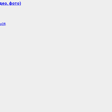
део, фото)
ься
.