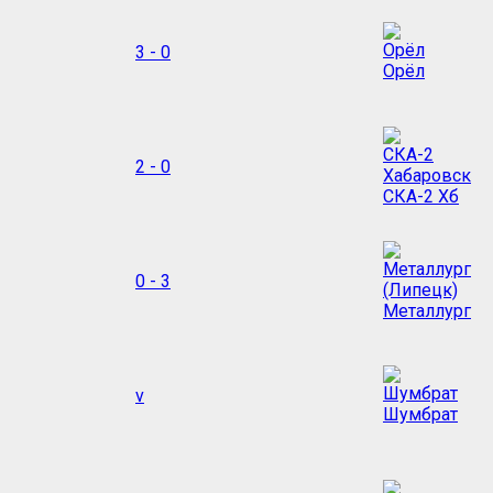
3 - 0
Орёл
2 - 0
СКА-2 Хб
0 - 3
Металлург
v
Шумбрат