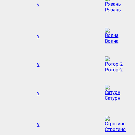
v
Рязань
v
Волна
v
Ротор-2
v
Сатурн
v
Строгино