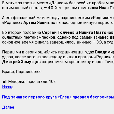
В матче за третье место «Данков» без особых проблем п
оптимальный состав, — 4:0. Хет-триком отметился
Иван
П
А вот финальный матч между паршиновским «Родником»
«Родника»
Артём
Явкин
, но на последней минуте первог
Во второй половине
Сергей
Толчеев
и
Никита
Платонов
областных пентакампеонов, однако под самый занавес д
основное время финала завершилось вничью — 3:3, а суд
Первыми в серии ошиблись паршиновцы: удар
Владими
удара, после чего на авансцену вышел вратарь «Родника
Дмитрий Хомутцов
сотряс мячом крестовину ворот. Точк
Браво, Паршиновка!
Материал прочитали:
102
Навигация
Предыдущая
Назад
запись:
записи
Под занавес первого круга «Елец» прервал беспроиг
Следующая
Далее
запись: