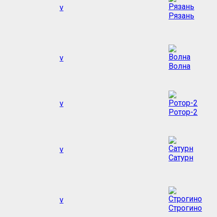
v
Рязань
v
Волна
v
Ротор-2
v
Сатурн
v
Строгино