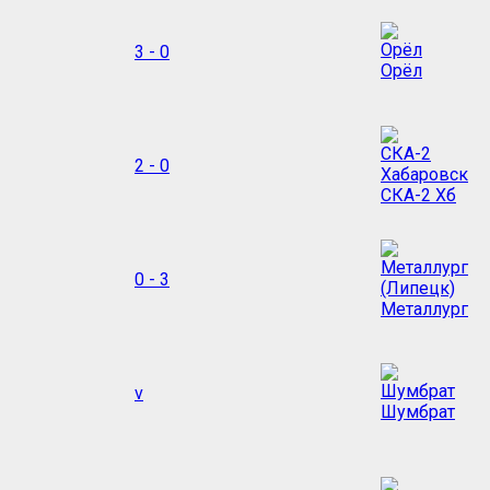
3 - 0
Орёл
2 - 0
СКА-2 Хб
0 - 3
Металлург
v
Шумбрат