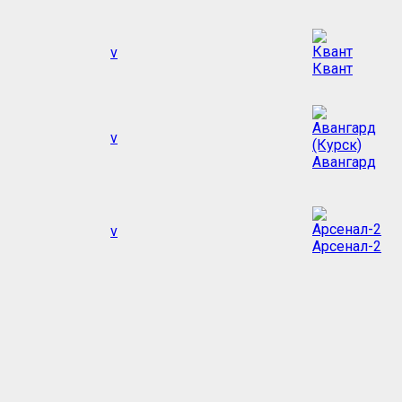
v
Квант
v
Авангард
v
Арсенал-2