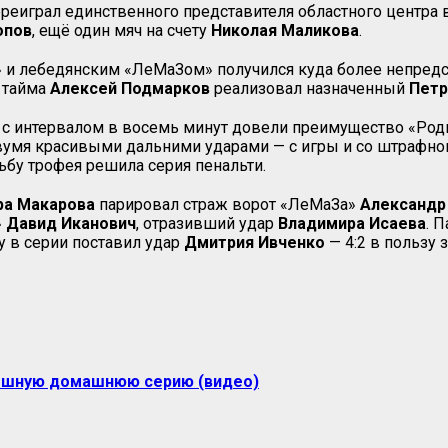
ереиграл единственного представителя областного центра 
опов
, ещё один мяч на счету
Николая
Маликова
.
 и лебедянским «ЛеМаЗом» получился куда более непред
о тайма
Алексей
Подмарков
реализовал назначенный
Петр
с интервалом в восемь минут довели преимущество «Родни
вумя красивыми дальними ударами — с игры и со штрафно
ьбу трофея решила серия пенальти.
ра Макарова
парировал страж ворот «ЛеМаЗа»
Александр
»
Давид Иканович
, отразивший удар
Владимира Исаева
. 
у в серии поставил удар
Дмитрия Ивченко
— 4:2 в пользу
рышную домашнюю серию (видео)