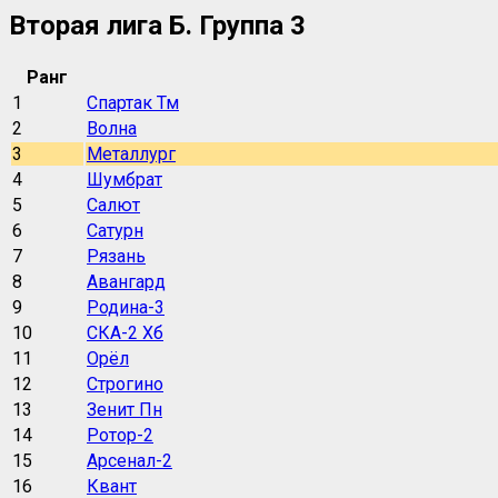
Вторая лига Б. Группа 3
Ранг
1
Спартак Тм
2
Волна
3
Металлург
4
Шумбрат
5
Салют
6
Сатурн
7
Рязань
8
Авангард
9
Родина-3
10
СКА-2 Хб
11
Орёл
12
Строгино
13
Зенит Пн
14
Ротор-2
15
Арсенал-2
16
Квант