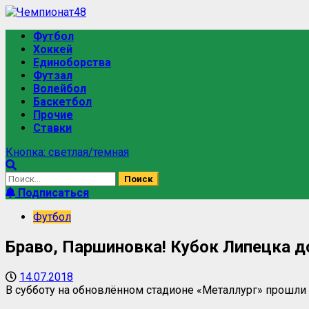
Перейти
к
Основное
Футбол
содержимому
меню
Хоккей
Единоборства
Футзал
Волейбол
Баскетбол
Прочие
Ставки
Кнопка: светлая/темная
Найти:
Подписаться
Футбол
Браво, Паршиновка! Кубок Липецка д
14.07.2018
В субботу на обновлённом стадионе «Металлург» прошл