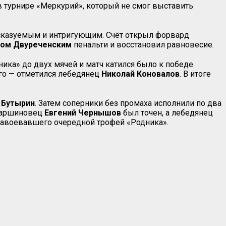
в турнире «Меркурий», который не смог выставить
сказуемым и интригующим. Счёт открыл форвард
ом Двуреченским
пенальти и восстановил равновесие.
ка» до двух мячей и матч катился было к победе
го — отметился лебедянец
Николай Коновалов
. В итоге
 Бутырин
. Затем соперники без промаха исполнили по два
Паршиновец
Евгений Чернышов
был точен, а лебедянец
 завоевавшего очередной трофей «Родника».