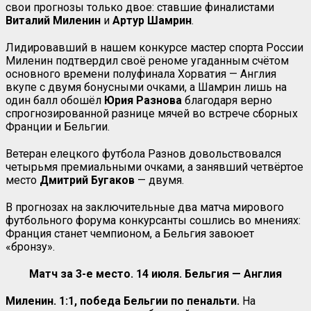
свои прогнозы только двое: ставшие финалистами
Виталий Миленин
и
Артур Шамрин
.
Лидировавший в нашем конкурсе мастер спорта России
Миленин подтвердил своё реноме угаданным счётом
основного времени полуфинала Хорватия — Англия
вкупе с двумя бонусными очками, а Шамрин лишь на
один балл обошёл
Юрия Разнова
благодаря верно
спрогнозированной разнице мячей во встрече сборных
Франции и Бельгии.
Ветеран елецкого футбола Разнов довольствовался
четырьмя премиальными очками, а занявший четвёртое
место
Дмитрий Бугаков
— двумя.
В прогнозах на заключительные два матча мирового
футбольного форума конкурсанты сошлись во мнениях:
Франция станет чемпионом, а Бельгия завоюет
«бронзу».
Матч за 3-е место. 14 июля. Бельгия — Англия
Миленин. 1:1, победа Бельгии по пенальти.
На