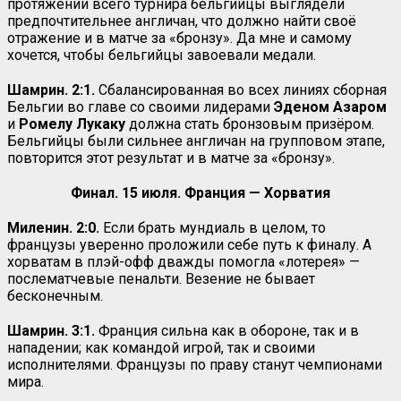
протяжении всего турнира бельгийцы выглядели
предпочтительнее англичан, что должно найти своё
отражение и в матче за «бронзу». Да мне и самому
хочется, чтобы бельгийцы завоевали медали.
Шамрин. 2:1.
Сбалансированная во всех линиях сборная
Бельгии во главе со своими лидерами
Эденом Азаром
и
Ромелу Лукаку
должна стать бронзовым призёром.
Бельгийцы были сильнее англичан на групповом этапе,
повторится этот результат и в матче за «бронзу».
Финал. 15 июля. Франция — Хорватия
Миленин. 2:0.
Если брать мундиаль в целом, то
французы уверенно проложили себе путь к финалу. А
хорватам в плэй-офф дважды помогла «лотерея» —
послематчевые пенальти. Везение не бывает
бесконечным.
Шамрин. 3:1.
Франция сильна как в обороне, так и в
нападении; как командой игрой, так и своими
исполнителями. Французы по праву станут чемпионами
мира.