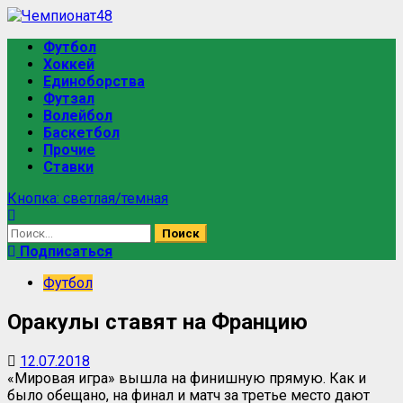
Футбол
Хоккей
Единоборства
Футзал
Волейбол
Баскетбол
Прочие
Ставки
Кнопка: светлая/темная
Подписаться
Футбол
Оракулы ставят на Францию
12.07.2018
«Мировая игра» вышла на финишную прямую. Как и
было обещано, на финал и матч за третье место дают