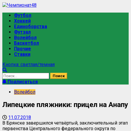
Футбол
Хоккей
Единоборства
Футзал
Волейбол
Баскетбол
Прочие
Ставки
Кнопка: светлая/темная
Подписаться
Волейбол
Липецкие пляжники: прицел на Анапу
11.07.2018
В Брянске завершился четвёртый, заключительный этап
первенства Центрального федерального округа по