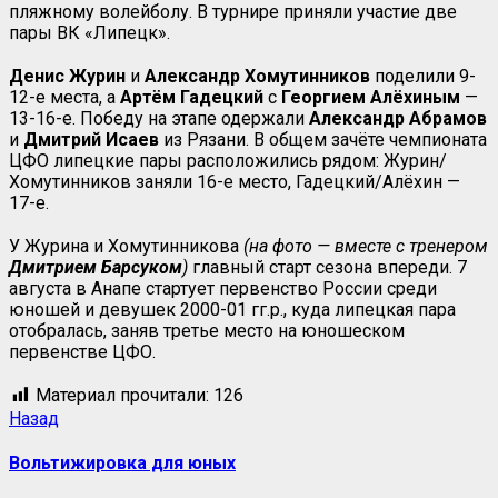
пляжному волейболу. В турнире приняли участие две
пары ВК «Липецк».
Денис Журин
и
Александр Хомутинников
поделили 9-
12-е места, а
Артём Гадецкий
с
Георгием Алёхиным
—
13-16-е. Победу на этапе одержали
Александр Абрамов
и
Дмитрий Исаев
из Рязани. В общем зачёте чемпионата
ЦФО липецкие пары расположились рядом: Журин/
Хомутинников заняли 16-е место, Гадецкий/Алёхин —
17-е.
У Журина и Хомутинникова
(на фото — вместе с тренером
Дмитрием Барсуком
)
главный старт сезона впереди. 7
августа в Анапе стартует первенство России среди
юношей и девушек 2000-01 гг.р., куда липецкая пара
отобралась, заняв третье место на юношеском
первенстве ЦФО.
Материал прочитали:
126
Назад
Вольтижировка для юных