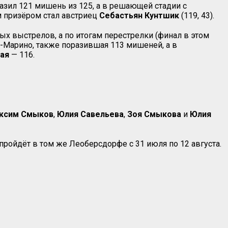
азил 121 мишень из 125, а в решающей стадии с
м призёром стал австриец
Себастьян Кунтшик
(119, 43).
ых выстрелов, а по итогам перестрелки (финал в этом
-Марино, также поразившая 113 мишеней, а в
бая
— 116.
ксим Смыков
,
Юлия Савельева
,
Зоя Смыкова
и
Юлия
ройдёт в том же Леоберсдорфе с 31 июля по 12 августа.