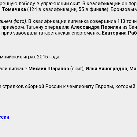
енную победу в упражнении скит. В квалификации он пор
а Томечека
(124 в квалификации, 55 в финале). Бронзовы
ижнем фото)
. В квалификации липчанка совершила 113 точн
 призёром. Татьяну опередила
Алессандра Перилли
из Сан
 приз завоевала татарстанская спортсменка
Екатерина Ра
мпийских играх 2016 года.
али липчане
Михаил Шарапов
(скит),
Илья Виноградов
,
Ма
стрелков сборной России к чемпионату Европы, который п
ссии