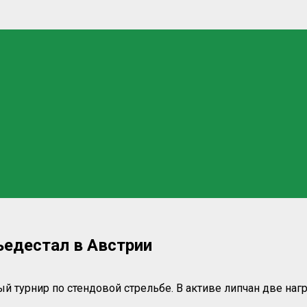
ьедестал в Австрии
турнир по стендовой стрельбе. В активе липчан две наг