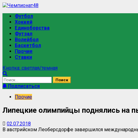
Перейти
к
Основное
Футбол
содержимому
меню
Хоккей
Единоборства
Футзал
Волейбол
Баскетбол
Прочие
Ставки
Кнопка: светлая/темная
Найти:
Подписаться
Прочие
Липецкие олимпийцы поднялись на п
02.07.2018
В австрийском Леоберсдорфе завершился международный 