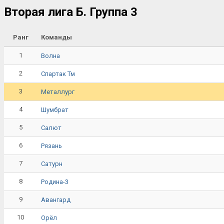
Вторая лига Б. Группа 3
Ранг
Команды
1
Волна
2
Спартак Тм
3
Металлург
4
Шумбрат
5
Салют
6
Рязань
7
Сатурн
8
Родина-3
9
Авангард
10
Орёл