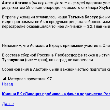
Антон Астахов
(на верхнем фото — в центре)
одержал увер
результатом 58 очков опередил чешского снайпера
Якуб
В трапе у женщин отличилась наша
Татьяна Барсук
(на н
виде программы не был предусмотрен) стала бронзовым
перестрелке оказавшаяся точнее липчанки — 3:2. Главный
Напомним, что Астахов и Барсук принимали участие в Оли
В составе сборной России в Леоберсдорфе также выступ
Туголукова
(все — трап), но наград не завоевали.
Соревнования в Австрии были важной частью подготовки 
Материал прочитали:
97
Навигация
Предыдущая
Назад
запись:
записи
Юноши ВК «Липецк» пробились в финал первенства Ро
Следующая
Далее
запись: