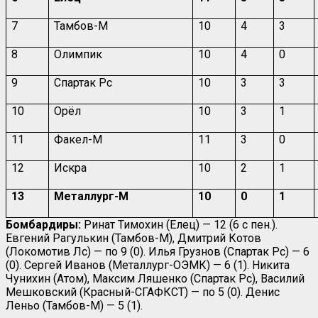
7
Тамбов-М
10
4
3
8
Олимпик
10
4
0
9
Спартак Рс
10
3
3
10
Орёл
10
3
1
11
Факел-М
11
3
0
12
Искра
10
2
1
13
Металлург-М
10
0
1
Бомбардиры:
Ринат Тимохин (Елец) — 12 (6 с пен.).
Евгений Рагулькин (Тамбов-М), Дмитрий Котов
(Локомотив Лс) — по 9 (0). Илья Грузнов (Спартак Рс) — 6
(0). Сергей Иванов (Металлург-ОЭМК) — 6 (1). Никита
Чунихин (Атом), Максим Ляшенко (Спартак Рс), Василий
Мешковский (Красный-СГАФКСТ) — по 5 (0). Денис
Леньо (Тамбов-М) — 5 (1).