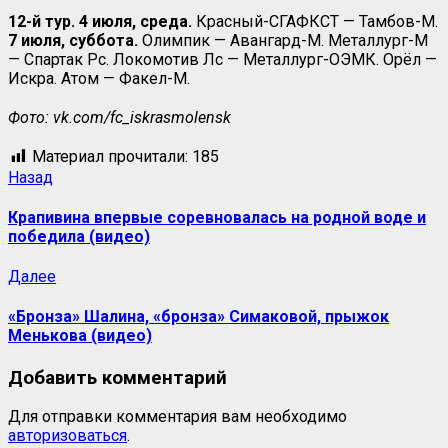
12-й тур. 4 июля, среда.
Красный-СГАФКСТ — Тамбов-М.
7 июля, суббота.
Олимпик — Авангард-М. Металлург-М
— Спартак Рс. Локомотив Лс — Металлург-ОЭМК. Орёл —
Искра. Атом — Факел-М.
Фото: vk.com/fc_iskrasmolensk
Материал прочитали:
185
Навигация
Предыдущая
Назад
запись:
записи
Крапивина впервые соревновалась на родной воде и
победила (видео)
Следующая
Далее
запись:
«Бронза» Шалина, «бронза» Симаковой, прыжок
Менькова (видео)
Добавить комментарий
Для отправки комментария вам необходимо
авторизоваться
.