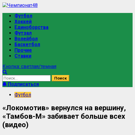
Перейти
к
Основное
Футбол
содержимому
меню
Хоккей
Единоборства
Футзал
Волейбол
Баскетбол
Прочие
Ставки
Кнопка: светлая/темная
Найти:
Подписаться
Футбол
«Локомотив» вернулся на вершину,
«Тамбов-М» забивает больше всех
(видео)