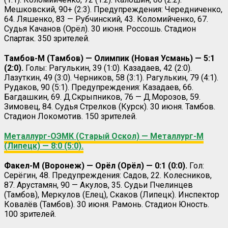
Мешковский, 90+ (2:3). Предупреждения: Чередниченко,
64. Ляшенко, 83 — Рубчинский, 43. Коломийченко, 67.
Судья Качанов (Орёл). 30 июня. Россошь. Стадион
Спартак. 350 зрителей.
Тамбов-М (Тамбов) — Олимпик (Новая Усмань) — 5:1
(2:0).
Голы: Рагулькин, 39 (1:0). Казадаев, 42 (2:0).
Лазуткин, 49 (3:0). Черников, 58 (3:1). Рагулькин, 79 (4:1).
Рудаков, 90 (5:1). Предупреждения: Казадаев, 66.
Багдашкин, 69. Д.Скрыпников, 76 — Д.Морозов, 59.
Зимовец, 84. Судья Стрелков (Курск). 30 июня. Тамбов.
Стадион Локомотив. 150 зрителей.
Металлург-ОЭМК (Старый Оскол) — Металлург-М
(Липецк) — 8:0 (5:0).
Факел-М (Воронеж) — Орёл (Орёл) — 0:1 (0:0).
Гол:
Серёгин, 48. Предупреждения: Садов, 22. Колесников,
87. Арустамян, 90 — Акулов, 35. Судьи Пчелинцев
(Тамбов), Меркулов (Елец), Скаков (Липецк). Инспектор
Ковалёв (Тамбов). 30 июня. Рамонь. Стадион Юность.
100 зрителей.