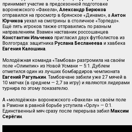
принимает участие в предсезонной подготовке
воронежского «Факела»,
Александр Бирюков
отправился на просмотр в брянское «Динамо», а
Антон
Юрчиков
уехал на смотрины в столичное «Торпедо».
Ещё пять игроков также отправились по разным
направлениям. Взамен наставник россошанцев
Константин Ильченко
пригласил двух футболистов из
Волгограда: защитника
Руслана Бесланеева
и хавбека
Евгения Калошина
.
Молодёжная команда «Тамбова» разгромила на своём
поле «Олимпик» из Новой Усмани — 5:1. Дублем
отметился один из лучших бомбардиров чемпионата
Евгений Рагулькин
. Тамбовчане забили уже 27 мячей в
10 матчах (в среднем — 2,7 за игру) и являются лидерами
турнира по этому показателю.
А «молодёжка» воронежского «Факела» на своём поле
в Рамони в равной борьбе уступила «Орлу» — 0:1.
Единственный мяч сразу после перерыва забил
Максим
Серёгин
.