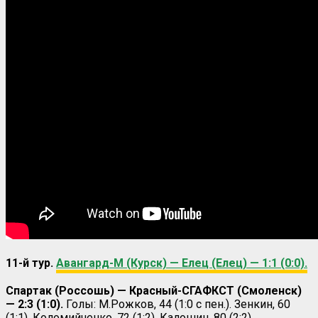
11-й тур.
Авангард-М (Курск) — Елец (Елец) — 1:1 (0:0).
Спартак (Россошь) — Красный-СГАФКСТ (Смоленск)
— 2:3 (1:0).
Голы: М.Рожков, 44 (1:0 с пен.). Зенкин, 60
(1:1). Коломийченко, 72 (1:2). Калошин, 80 (2:2).