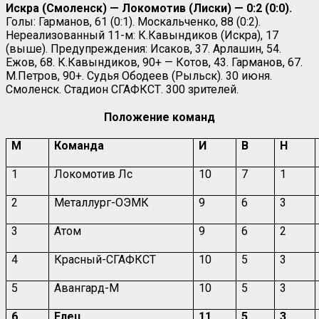
Искра (Смоленск) — Локомотив (Лиски) — 0:2 (0:0).
Голы: Гарманов, 61 (0:1). Москальченко, 88 (0:2).
Нереализованный 11-м: К.Кавындиков (Искра), 17
(выше). Предупреждения: Исаков, 37. Арлашин, 54.
Ежов, 68. К.Кавындиков, 90+ — Котов, 43. Гарманов, 67.
М.Петров, 90+. Судья Ободеев (Рыльск). 30 июня.
Смоленск. Стадион СГАФКСТ. 300 зрителей.
Положение команд
М
Команда
И
В
Н
1
Локомотив Лс
10
7
1
2
Металлург-ОЭМК
9
6
3
3
Атом
9
6
2
4
Красный-СГАФКСТ
10
5
3
5
Авангард-М
10
5
3
6
Елец
11
5
3