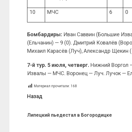
10
МЧС
6
0
Бомбардиры:
Иван Саввин (Большие Извал
(Ельчанин) — 9 (0). Дмитрий Ковалёв (Ворон
Михаил Карасёв (Луч), Александр Щекин (К
7-й тур. 5 июля, четверг.
Нижний Воргол —
Извалы — МЧС. Воронец — Луч. Лучок — Ель
Материал прочитали:
168
Назад
Липецкий пьедестал в Богородицке