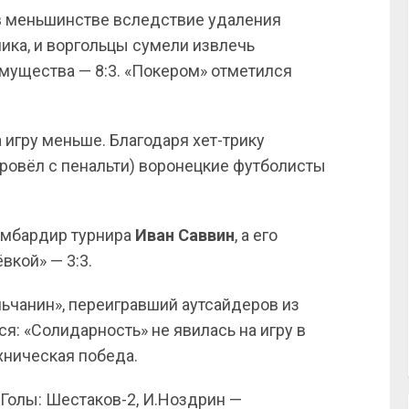
 в меньшинстве вследствие удаления
ика, и воргольцы сумели извлечь
мущества — 8:3. «Покером» отметился
 игру меньше. Благодаря хет-трику
провёл с пенальти) воронецкие футболисты
бомбардир турнира
Иван Саввин
, а его
вкой» — 3:3.
ьчанин», переигравший аутсайдеров из
я: «Солидарность» не явилась на игру в
хническая победа.
Голы: Шестаков-2, И.Ноздрин —