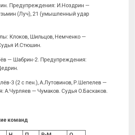
ишин. Предупреждения: И.Ноздрин —
узьмин (Луч), 21 (умышленный удар
лы: Клоков, Шильцов, Немченко —
 Судья И.Стюшин.
чёв — Шабрин-2. Предупреждения:
Щедрин.
лёв-3 (2 с пен.), А.Лутовинов, Р.Шепелев —
: А.Чурляев — Чумаков. Судья О.Баскаков.
ие команд
Н
П
Р-М
О