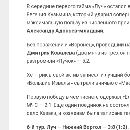
В середине первого тайма «Луч» остался
Евгения Кузьмина, который ударил соперн
максимальную пользу из численного преи
Александр Адоньев-младший
.
Без поражений и «Воронец», проведший на
Дмитрия Ковалёва
(два мяча из трёх он 
разгромили «Лучок» — 5:2.
Хет-трик в свой актив записал и лучший 
«Большие Извалы» сыграли вничью с «Маё
Первую победу в чемпионате одержал «Ел
МЧС — 2:1. Ещё один поединок не состоялс
село Казаки, и хозяевам была записана те
6-й тур. Луч — Нижний Воргол — 3:8 (1:2).