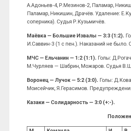
А.Адоньев-4, Р.Мезинов-2, Паламар, Ник
Паламар, Никишин, Драчёв. Удаление: Е.К
соперника). Судья Р.Кузьмичёв.
Маёвка — Большие Извалы — 3:3 (1:2).
Го
И.Саввин-3 (1 с пен.). Наказаний не было.
МЧС — Ельчанин — 1:2 (1:1).
Голы: Д.Рога
М.Чурляев — Шабрин, Можаров. Судья В.
Воронец — Лучок — 5:2 (3:0).
Голы: Д.Кова
Моисейчик, Я.Герасимов. Предупреждения
Казаки — Солидарность — 3:0 (+:-).
Положен
М
Команда
И
В