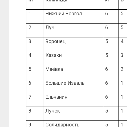
1
Нижний Воргол
6
5
2
Луч
6
5
3
Воронец
5
4
4
Казаки
5
3
5
Маёвка
6
2
6
Большие Извалы
6
1
7
Ельчанин
6
1
8
Лучок
5
1
9
Солидарность
5
1