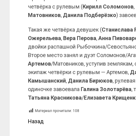
четвёрка с рулевым (
Кирилл Соломонов
,
Матовников
,
Данила Подберёзко
) завое
Такая же четвёрка девушек (
Станислава 
Ожерельева
,
Вера Перова
,
Анна Пивовар
двойки распашной Рыбочкина/Севостьяно
Второе место занял и дуэт Соломонов/Ага
Артемов
/Матовников, уступив землякам, 
экипаж четвёрки с рулевым — Артемов,
Д
Камышанский
,
Данила Бирюков
, рулева
одиночке завоевала
Галина Золотарёва
,
Татьяна Красникова
/
Елизавета Крищенк
Материал прочитали:
108
Назад