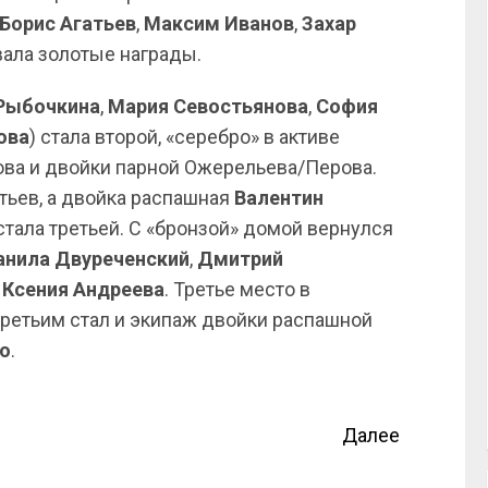
Борис Агатьев
,
Максим Иванов
,
Захар
вала золотые награды.
Рыбочкина
,
Мария Севостьянова
,
София
ова
) стала второй, «серебро» в активе
ва и двойки парной Ожерельева/Перова.
тьев, а двойка распашная
Валентин
стала третьей. С «бронзой» домой вернулся
анила Двуреченский
,
Дмитрий
я
Ксения Андреева
. Третье место в
 третьим стал и экипаж двойки распашной
о
.
Далее