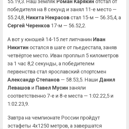
55.19,3. Наш земляк
Роман Карякин
отстал от
победителя на 8 секунд и занял 11-е место —
55.24,8,
Никита Некрасов
стал 15-м — 56.35,4, а
Сергей Черенков
17-м — 56.52,2.
А вот у юношей 14-15 лет липчанин
Иван
Никитин
остался в шаге от пьедестала, заняв
четвёртое место. Иван проплыл 5 километров
за 1 час 8,2 секунды, а победителем
первенства стал ярославский спортсмен
Александр Степанов
— 58.53,5. Наши
Данил
Левашов
и
Павел Мусин
заняли
соответственно 7-е и 8-е места — 1:02.22,5 и
1:02.23,9.
Завтра на чемпионате России пройдут
эстафеты 4х1250 метров, а завершатся