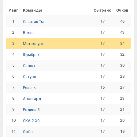
Ранг
Команды
Сыграно
Очков
1
17
46
Спартак Тм
2
17
43
Волна
3
17
34
Металлург
4
17
32
Шумбрат
5
17
30
Салют
6
17
28
Сатурн
7
16
27
Рязань
8
17
23
Авангард
9
17
21
Родина-3
10
17
20
СКА-2 Хб
11
17
19
Орёл