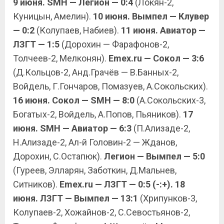
9 июня. SMH — Легион — 0:4
(Локян-2,
Куницын, Амелин).
10 июня. Вымпел — Клувер
— 0:2
(Колупаев, Набиев).
11 июня. Авиатор —
ЛЗГТ — 1:5
(Дорохин — Фарафонов-2,
Толчеев-2, Мелконян).
Emeх.ru — Сокол — 3:6
(Д.Кольцов-2, Анд.Грачёв — В.Банных-2,
Войдель, Г.Гончаров, Помазуев, А.Сокольских).
16 июня. Сокол — SMH — 8:0
(А.Сокольских-3,
Богатых-2, Войдель, А.Попов, Пьяников).
17
июня. SMH — Авиатор — 6:3
(П.Ализаде-2,
Н.Ализаде-2, Ал-й Головин-2 — Жданов,
Дорохин, С.Остапюк).
Легион — Вымпел — 5:0
(Гуреев, Элларян, Заботкин, Д.Мальнев,
Ситников).
Emex.ru — ЛЗГТ — 0:5 (-:+).
18
июня. ЛЗГТ — Вымпел — 13:1
(Хрипунков-3,
Колупаев-2, Хожайнов-2, С.Севостьянов-2,