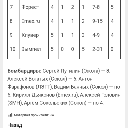
7
Форест
4
1
2
1
7-8
5
8
Emex.ru
4
1
1
2
9-15
4
9
Клувер
5
1
1
3
4-9
4
10
Вымпел
5
0
0
5
2-31
0
Бомбардиры:
Сергей Путилин (Ожога) — 8.
Алексей Богатых (Сокол) — 6. Антон
Фарафонов (ЛЗГТ), Вадим Банных (Сокол) — по
5. Кирилл Дьяконов (Emex.ru), Алексей Головин
(SMH), Артём Сокольских (Сокол) — по 4.
Материал прочитали:
94
Назад