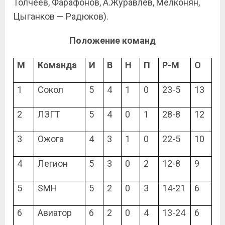
Толчеев, Фарафонов, А.Журавлёв, Мелконян,
Цыганков — Радюков).
Положение команд
М
Команда
И
В
Н
П
Р-М
О
1
Сокол
5
4
1
0
23-5
13
2
ЛЗГТ
5
4
0
1
28-8
12
3
Ожога
4
3
1
0
22-5
10
4
Легион
5
3
0
2
12-8
9
5
SMH
5
2
0
3
14-21
6
6
Авиатор
6
2
0
4
13-24
6