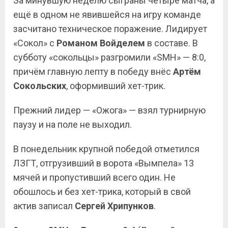
За минувшую неделю сыграны четыре матча, а
ещё в одном не явившейся на игру команде
засчитано техническое поражение. Лидирует
«Сокол» с
Романом Войделем
в составе. В
субботу «сокольцы» разгромили «SMH» — 8:0,
причём главную лепту в победу внёс
Артём
Сокольских
, оформивший хет-трик.
Прежний лидер — «Ожога» — взял турнирную
паузу и на поле не выходил.
В понедельник крупной победой отметился
ЛЗГТ, отгрузивший в ворота «Вымпела» 13
мячей и пропустивший всего один. Не
обошлось и без хет-трика, который в свой
актив записал
Сергей Хрипунков
.