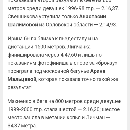
показавшая второй результат в беге на 800
метров среди девушек 1996-98 гг.р. — 2.16,37.
Свешникова уступила только
Анастасии
Шалимовой
из Орловской области — 2.14,93.
Ирина была близка к пьедесталу и на
дистанции 1500 метров. Липчанка
финишировала через 4.47,60 и лишь по
показаниям фотофиниша в споре за «бронзу»
проиграла подмосковной бегунье
Арине
Мальцевой
, которая показала точно такой же
результат!
Махненко в беге на 800 метров среди девушек
1999-2000 гг.р. стала шестой — 2.16,30; шестое
место заняла в метании копья и Личман —
34,37 метра.