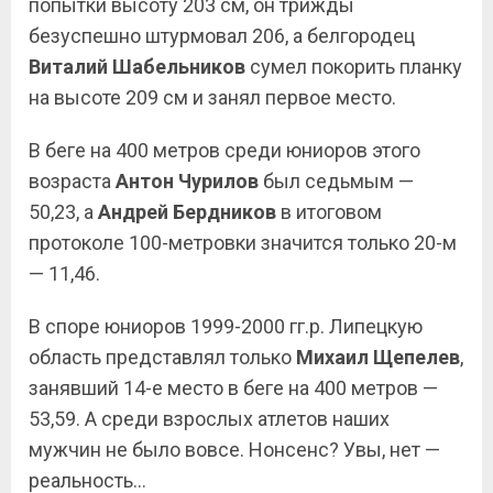
попытки высоту 203 см, он трижды
безуспешно штурмовал 206, а белгородец
Виталий Шабельников
сумел покорить планку
на высоте 209 см и занял первое место.
В беге на 400 метров среди юниоров этого
возраста
Антон Чурилов
был седьмым —
50,23, а
Андрей Бердников
в итоговом
протоколе 100-метровки значится только 20-м
— 11,46.
В споре юниоров 1999-2000 гг.р. Липецкую
область представлял только
Михаил Щепелев
,
занявший 14-е место в беге на 400 метров —
53,59. А среди взрослых атлетов наших
мужчин не было вовсе. Нонсенс? Увы, нет —
реальность…