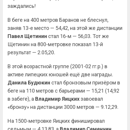
заждались!
В беге на 400 метров Баранов не блеснул,
заняв 13-е место — 54,42, на этой же дистанции
Павел Щетинин
стал 16-м — 56,03. Тот же
Щетинин на 800-метровке показал 13-й
результат — 2.05,20.
В этой возрастной группе (2001-02 гг.р.) в
активе липецких юношей ещё две награды.
Данила Будюкин
стал бронзовым призёром в
беге на 110 метров с барьерами — 15,21 (14,92
в забеге), а
Владимир Яицких
завоевал
«бронзу» на дистанции 3000 метров — 9.12,29.
На 1500-метровке Яицких финишировал
седьмым — 4.13,83, а
Владимир Семенчин