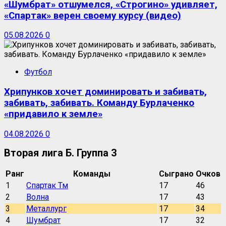
«Шумбрат» отшумелся, «Строгино» удивляет,
«Спартак» верен своему курсу (видео)
05.08.2026
0
Футбол
Хрипунков хочет доминировать и забивать,
забивать, забивать. Команду Бурлаченко
«придавило к земле»
04.08.2026
0
Вторая лига Б. Группа 3
Ранг
Команды
Сыграно
Очков
1
Спартак Тм
17
46
2
Волна
17
43
3
Металлург
17
34
4
Шумбрат
17
32