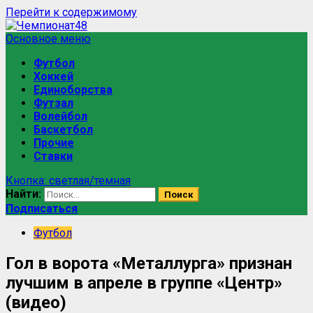
Перейти к содержимому
Основное меню
Футбол
Хоккей
Единоборства
Футзал
Волейбол
Баскетбол
Прочие
Ставки
Кнопка: светлая/темная
Найти:
Подписаться
Футбол
Гол в ворота «Металлурга» признан
лучшим в апреле в группе «Центр»
(видео)