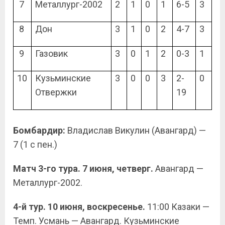
7
Металлург-2002
2
1
0
1
6-5
3
8
Дон
3
1
0
2
4-7
3
9
Газовик
3
0
1
2
0-3
1
10
Кузьминские
3
0
0
3
2-
0
Отвержки
19
Бомбардир:
Владислав Викулин (Авангард) —
7 (1 с пен.)
Матч 3-го тура. 7 июня, четверг.
Авангард —
Металлург-2002.
4-й тур. 10 июня, воскресенье.
11:00 Казаки —
Темп. Усмань — Авангард. Кузьминские