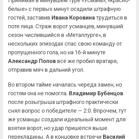
Принимая в минувшем туре «Усмань», «красно-
белые» с первых минут осадили штрафную
гостей, заставив
Ивана Коровина
трудиться в
поте лица. Страж ворот усманцев, минувший
сезон числившийся в «Металлурге», в
нескольких эпизодах спас свою команду от
пропущенного гола, но на 16-й минуте
Александр Попов
всё же пробил вратаря,
отправив мяч в дальний угол.
Во втором тайме началась череда замен, но
гостям она не помогла.
Владимир Бубенцов
после розыгрыша штрафного практически
снял вопрос о победителе — 2:0. Впрочем, тут
же усманцы создали идеальный момент для
взятия ворот, но удар пришёлся выше
перекладины. А в концовке встречи
Василий