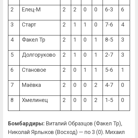
2
Елец-М
2
2
0
0
6-3
6
3
Старт
2
1
1
0
7-6
4
4
Факел Тр
2
1
0
1
8-5
3
5
Долгоруково
2
1
0
1
2-7
3
6
Становое
2
0
1
1
5-6
1
7
Маёвка
2
0
0
2
4-7
0
8
Хмелинец
2
0
0
2
1-5
0
Бомбардиры:
Виталий Образцов (Факел Тр),
Николай Ярлыков (Восход) — по 3 (0). Михаил