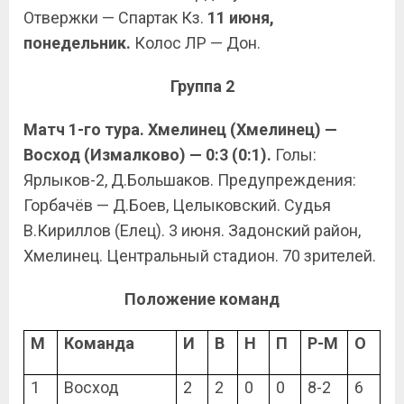
Отвержки — Спартак Кз.
11 июня,
понедельник.
Колос ЛР — Дон.
Группа 2
Матч 1-го тура. Хмелинец (Хмелинец) —
Восход (Измалково) — 0:3 (0:1).
Голы:
Ярлыков-2, Д.Большаков. Предупреждения:
Горбачёв — Д.Боев, Целыковский. Судья
В.Кириллов (Елец). 3 июня. Задонский район,
Хмелинец. Центральный стадион. 70 зрителей.
Положение команд
М
Команда
И
В
Н
П
Р-М
О
1
Восход
2
2
0
0
8-2
6