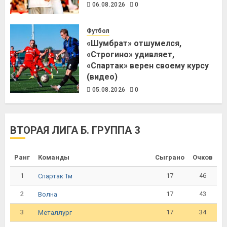
06.08.2026
0
Футбол
«Шумбрат» отшумелся,
«Строгино» удивляет,
«Спартак» верен своему курсу
(видео)
05.08.2026
0
ВТОРАЯ ЛИГА Б. ГРУППА 3
Ранг
Команды
Сыграно
Очков
1
17
46
Спартак Тм
2
17
43
Волна
3
17
34
Металлург