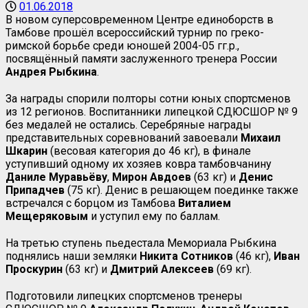
01.06.2018
В новом суперсовременном Центре единоборств в
Тамбове прошёл всероссийский турнир по греко-
римской борьбе среди юношей 2004-05 гг.р.,
посвящённый памяти заслуженного тренера России
Андрея Рыбкина
.
За награды спорили полторы сотни юных спортсменов
из 12 регионов. Воспитанники липецкой СДЮСШОР № 9
без медалей не остались. Серебряные награды
представительных соревнований завоевали
Михаил
Шкарин
(весовая категория до 46 кг), в финале
уступивший одному их хозяев ковра тамбовчанину
Даниле Муравьёву
,
Мирон Авдоев
(63 кг) и
Денис
Припадчев
(75 кг). Денис в решающем поединке также
встречался с борцом из Тамбова
Виталием
Мещеряковым
и уступил ему по баллам.
На третью ступень пьедестала Мемориала Рыбкина
поднялись наши земляки
Никита Сотников
(46 кг),
Иван
Проскурин
(63 кг) и
Дмитрий
Алексеев
(69 кг).
Подготовили липецких спортсменов тренеры