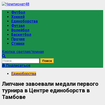
Футбол
Хоккей
Единоборства
Футзал
Волейбол
Баскетбол
Прочие
Ставки
Кнопка: светлая/темная
Подписаться
Единоборства
Липчане завоевали медали первого
турнира в Центре единоборств в
Тамбове