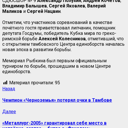
СДЮСШОР № 9
Александр Полухин
,
Андрей Кочетов
,
Владимир Балышев
,
Сергей Яковлев
,
Валерий
Маликов
и
Сергей Нацвин
.
Отметим, что участников соревнований в качестве
почётного гостя приветствовал липчанин, помощник
депутата Госдумы, победитель Кубка мира по греко-
римской борьбе
Алексей Колесников
, отметивший, что
с открытием тамбовского Центра единоборств началась
новая эпоха в развитии борьбы.
Мемориал Рыбкина был первым официальным
турниром по борьбе, прошедшим в новом Центре
единоборств.
Материал прочитали:
95
Назад
Чемпион «Черноземья» потерял очки в Тамбове
Далее
«Металлург-2005» гарантировал себе место в