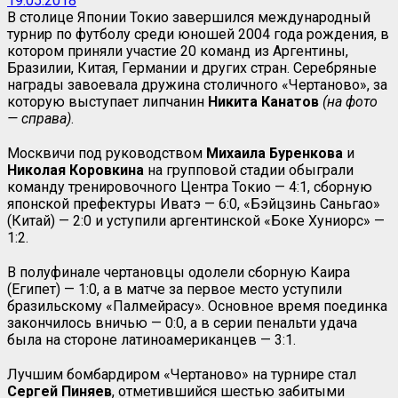
19.05.2018
В столице Японии Токио завершился международный
турнир по футболу среди юношей 2004 года рождения, в
котором приняли участие 20 команд из Аргентины,
Бразилии, Китая, Германии и других стран. Серебряные
награды завоевала дружина столичного «Чертаново», за
которую выступает липчанин
Никита Канатов
(на фото
— справа)
.
Москвичи под руководством
Михаила Буренкова
и
Николая Коровкина
на групповой стадии обыграли
команду тренировочного Центра Токио — 4:1, сборную
японской префектуры Иватэ — 6:0, «Бэйцзинь Саньгао»
(Китай) — 2:0 и уступили аргентинской «Боке Хуниорс» —
1:2.
В полуфинале чертановцы одолели сборную Каира
(Египет) — 1:0, а в матче за первое место уступили
бразильскому «Палмейрасу». Основное время поединка
закончилось вничью — 0:0, а в серии пенальти удача
была на стороне латиноамериканцев — 3:1.
Лучшим бомбардиром «Чертаново» на турнире стал
Сергей Пиняев
, отметившийся шестью забитыми