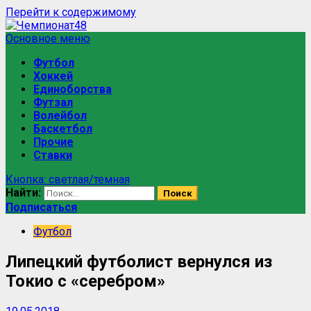
Перейти к содержимому
Основное меню
Футбол
Хоккей
Единоборства
Футзал
Волейбол
Баскетбол
Прочие
Ставки
Кнопка: светлая/темная
Найти:
Подписаться
Футбол
Липецкий футболист вернулся из
Токио с «серебром»