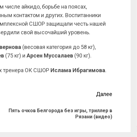
м числе айкидо, борьбе на поясах,
лным контактом и других. Воспитанники
комплексной СШОР защищали честь нашей
твердили свой высочайший уровень.
вернова
(весовая категория до 58 кг),
ев
(75 кг) и
Арсен
Муссалаев
(90 кг).
ых тренера ОК СШОР
Ислама Ибрагимова
.
Далее
Пять очков Белгорода без игры, триллер в
Рязани (видео)