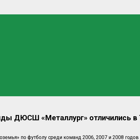
нды ДЮСШ «Металлург» отличились в
земья» по футболу среди команд 2006, 2007 и 2008 годо