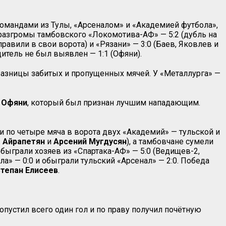
командами из Тулы, «Арсеналом» и «Академией футбола»,
разгромы тамбовского «Локомотива-АФ» — 5:2 (дубль на
правили в свои ворота) и «Рязани» — 3:0 (Баев, Яковлев и
тель не был выявлен — 1:1 (Офяни).
 разницы забитых и пропущенных мячей. У «Металлурга» —
Офяни
, который был признан лучшим нападающим.
ли по четыре мяча в ворота двух «Академий» — тульской и
 Айрапетян
и
Арсений Мугдусян
), а тамбовчане сумели
 обыграли хозяев из «Спартака-АФ» — 5:0 (Ведищев-2,
а» — 0:0 и обыграли тульский «Арсенал» — 2:0. Победа
тепан Елисеев
.
опустил всего один гол и по праву получил почётную