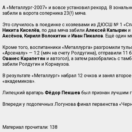
А «Металлург-2007» и вовсе установил рекорд. В зонал
забили в ворота соперника 23(!) мяча.
Это случилось в поединке с хозяевами из ДЮСШ № 1 «Сп
Никита Киселёв
, по два мяча забили
Алексей Капырин
и
Аксёнов
,
Кирилл
Волокитин
и
Иван Пикалов
. Ещё один м
Кроме того, воспитанники «Металлурга» разгромили тульс
«Арсеналу» — 1:2 (мяч на счету Ролдугина), отправили 11
Ованес Карапетян
и автогол), а затем разобрались с там
забили Ролдугин и Корнаухов.
В результате «Металлург» набрал 12 очков и занял второ
«академиков».
Липецкий вратарь
Фёдор Пекшев
был признан лучшим г
Впереди у подопечных Логунова финал первенства «Черно
Материал прочитали:
138