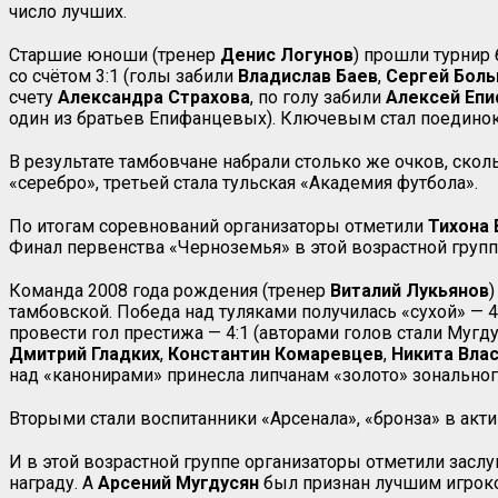
число лучших.
Старшие юноши (тренер
Денис Логунов
) прошли турнир
со счётом 3:1 (голы забили
Владислав Баев
,
Сергей Бол
счету
Александра Страхова
, по голу забили
Алексей
Епи
один из братьев Епифанцевых). Ключевым стал поединок 
В результате тамбовчане набрали столько же очков, скол
«серебро», третьей стала тульская «Академия футбола».
По итогам соревнований организаторы отметили
Тихона
Финал первенства «Черноземья» в этой возрастной группе
Команда 2008 года рождения (тренер
Виталий Лукьянов
)
тамбовской. Победа над туляками получилась «сухой» — 4
провести гол престижа — 4:1 (авторами голов стали Мугд
Дмитрий Гладких
,
Константин Комаревцев
,
Никита Вла
над «канонирами» принесла липчанам «золото» зональног
Вторыми стали воспитанники «Арсенала», «бронза» в акт
И в этой возрастной группе организаторы отметили заслу
награду. А
Арсений Мугдусян
был признан лучшим игроко