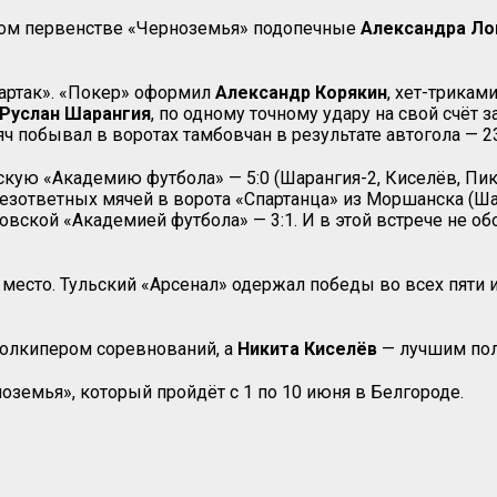
ьном первенстве «Черноземья» подопечные
Александра Ло
артак». «Покер» оформил
Александр Корякин
, хет-трикам
Руслан Шарангия
, по одному точному удару на свой счёт 
яч побывал в воротах тамбовчан в результате автогола — 23
кую «Академию футбола» — 5:0 (Шарангия-2, Киселёв, Пика
 безответных мячей в ворота «Спартанца» из Моршанска (Ша
бовской «Академией футбола» — 3:1. И в этой встрече не о
е место. Тульский «Арсенал» одержал победы во всех пяти 
олкипером соревнований, а
Никита Киселёв
— лучшим пол
земья», который пройдёт с 1 по 10 июня в Белгороде.