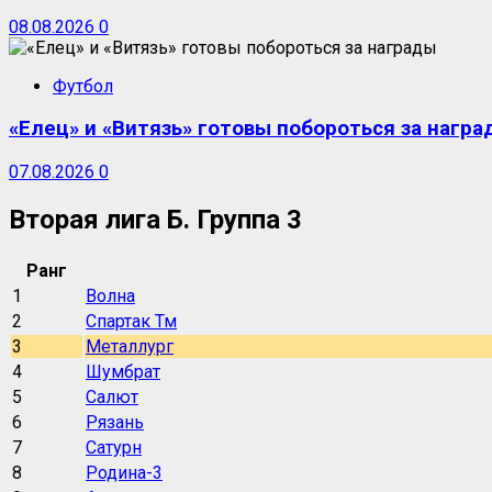
08.08.2026
0
Футбол
«Елец» и «Витязь» готовы побороться за награ
07.08.2026
0
Вторая лига Б. Группа 3
Ранг
1
Волна
2
Спартак Тм
3
Металлург
4
Шумбрат
5
Салют
6
Рязань
7
Сатурн
8
Родина-3