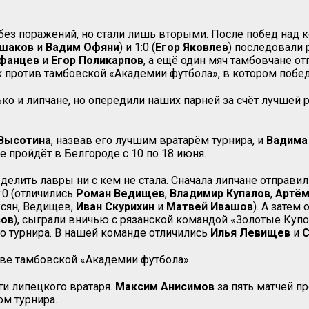
 без поражений, но стали лишь вторыми. После побед над 
ьшаков
и
Вадим Офяни
) и 1:0 (
Егор Яковлев
) последовали 
фанцев
и
Егор
Поликарпов
, а ещё один мяч тамбовчане от
против тамбовской «Академии футбола», в котором победи
ько и липчане, но опередили наших парней за счёт лучшей
Высотина
, назвав его лучшим вратарём турнира, и
Вадима
 пройдёт в Белгороде с 10 по 18 июня.
 делить лавры ни с кем не стала. Сначала липчане отправи
:0 (отличились
Роман Ведищев
,
Владимир
Купалов
,
Артём
усян, Ведищев,
Иван Скурихин
и
Матвей Ивашов
). А затем
сов
), сыграли вничью с рязанской командой «Золотые Купол
о турнира. В нашей команде отличились
Илья Левищев
и
С
иве тамбовской «Академии футбола».
ги липецкого вратаря.
Максим
Анисимов
за пять матчей пр
м турнира.