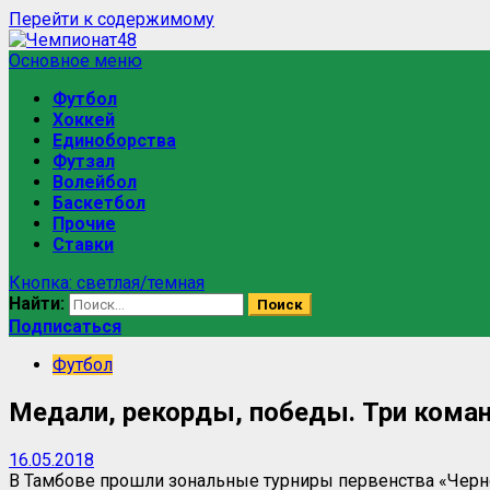
Перейти к содержимому
Основное меню
Футбол
Хоккей
Единоборства
Футзал
Волейбол
Баскетбол
Прочие
Ставки
Кнопка: светлая/темная
Найти:
Подписаться
Футбол
Медали, рекорды, победы. Три кома
16.05.2018
В Тамбове прошли зональные турниры первенства «Черно