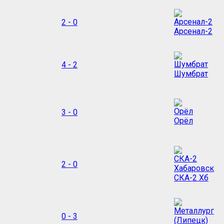
2 - 0
Арсенал-2
4 - 2
Шумбрат
3 - 0
Орёл
2 - 0
СКА-2 Хб
0 - 3