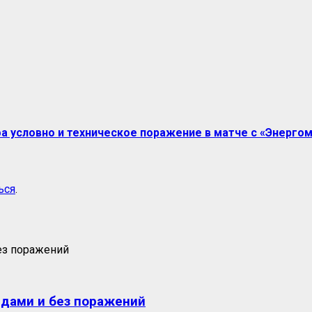
фа условно и техническое поражение в матче с «Энерг
ься
.
едами и без поражений