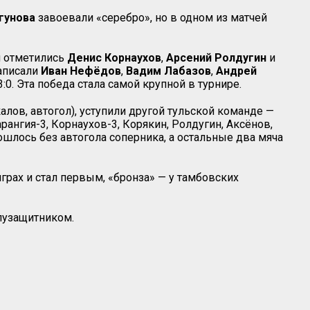
гунова
завоевали «серебро», но в одном из матчей
и отметились
Денис Корнаухов
,
Арсений Ролдугин
и
записали
Иван
Нефёдов
,
Вадим
Лабазов
,
Андрей
:0. Эта победа стала самой крупной в турнире.
лов, автогол), уступили другой тульской команде —
рангия-3, Корнаухов-3, Корякин, Ролдугин, Аксёнов,
бошлось без автогола соперника, а остальные два мяча
играх и стал первым, «бронза» — у тамбовских
узащитником.