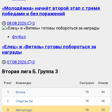
«Молодёжка» начнёт второй этап с тремя
победами и без поражений
08.08.2026
0
Футбол
«Елец» и «Витязь» готовы побороться за
награды
07.08.2026
0
Вторая лига Б. Группа 3
Ранг
Команды
Сыграно
Очков
1
18
46
Волна
2
18
46
Спартак Тм
3
18
35
Металлург