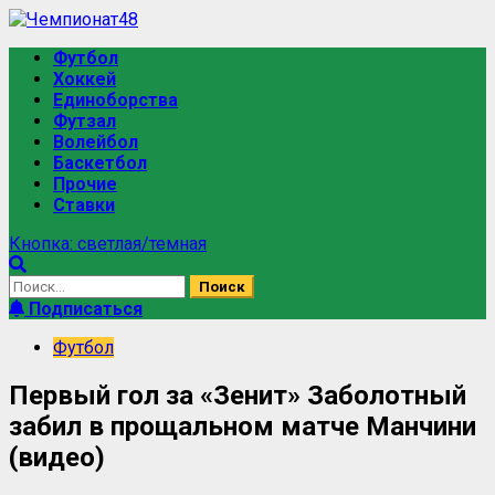
Футбол
Хоккей
Единоборства
Футзал
Волейбол
Баскетбол
Прочие
Ставки
Кнопка: светлая/темная
Подписаться
Футбол
Первый гол за «Зенит» Заболотный
забил в прощальном матче Манчини
(видео)