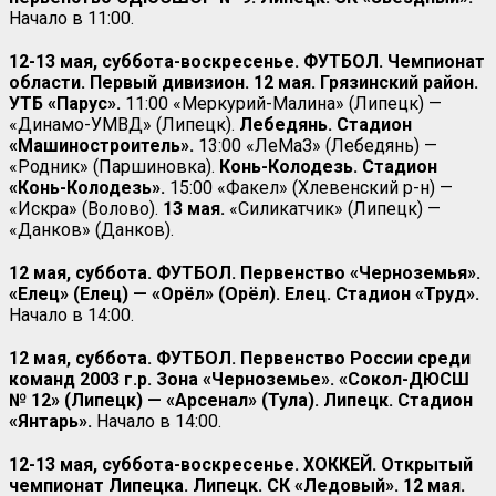
Начало в 11:00.
12-13 мая, суббота-воскресенье. ФУТБОЛ. Чемпионат
области. Первый дивизион. 12 мая. Грязинский район.
УТБ «Парус».
11:00 «Меркурий-Малина» (Липецк) —
«Динамо-УМВД» (Липецк).
Лебедянь. Стадион
«Машиностроитель».
13:00 «ЛеМаЗ» (Лебедянь) —
«Родник» (Паршиновка).
Конь-Колодезь. Стадион
«Конь-Колодезь».
15:00 «Факел» (Хлевенский р-н) —
«Искра» (Волово).
13 мая.
«Силикатчик» (Липецк) —
«Данков» (Данков).
12 мая, суббота. ФУТБОЛ. Первенство «Черноземья».
«Елец» (Елец) — «Орёл» (Орёл). Елец. Стадион «Труд».
Начало в 14:00.
12 мая, суббота. ФУТБОЛ. Первенство России среди
команд 2003 г.р. Зона «Черноземье». «Сокол-ДЮСШ
№ 12» (Липецк) — «Арсенал» (Тула). Липецк. Стадион
«Янтарь».
Начало в 14:00.
12-13 мая, суббота-воскресенье. ХОККЕЙ. Открытый
чемпионат Липецка. Липецк. СК «Ледовый». 12 мая.