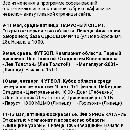
Все изменения в программе соревнований
отслеживаются в постоянной рубрике «Афиша на
неделю» внизу главной страницы сайта.
9-11 мая, среда-пятница. ПАРУСНЫЙ СПОРТ.
Открытое первенство области. Липецк. Акватория
р.Воронеж, база СДЮСШОР № 10
(ул.Левобережная,
28). Начало в 10:00.
9 мая, среда. ФУТБОЛ. Чемпионат области. Первый
дивизион. Лев Толстой. Стадион им.Ковешникова.
«Лев Толстой» (Лев Толстой) — «Металлург-2001»
(Липецк).
Начало в 15:00.
10 мая, четверг. ФУТБОЛ. Кубок области среди
ветеранов не моложе 40 лет. 1/4 финала. Лебедянь.
Стадион «Центральный».
18:00 «Дон» (Лебедянь) —
«Лев Толстой» (Лев Толстой).
Грязинский р-н, УТБ
«Парус».
18:00 МЦМО (Липецк) — «Горизонт» (Липецк).
11-13 мая, пятница-воскресенье. ФИГУРНОЕ КАТАНИЕ.
Открытые чемпионат и первенство области
«Липецкие узоры». Липецк. СК «Звёздный».
Начало в