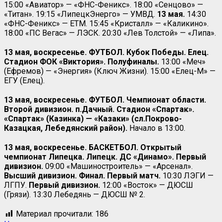
15:00 «Авиатор» — «ФНС-Феникс». 18:00 «Сенцово» —
«Титан». 19:15 «ЛипецкЭнерго» — УМВД.
13 мая.
14:30
«ФНС-Феникс» — ЕТМ. 15:45 «Кристалл» — «Каликино».
18:00 «ПС Вегас» — ЛЭСК. 20:30 «Лев Толстой» — «Липа».
13 мая, воскресенье. ФУТБОЛ. Кубок Победы. Елец.
Стадион ФОК «Виктория». Полуфиналы.
13:00 «Меч»
(Ефремов) — «Энергия» (Ключ Жизни). 15:00 «Елец-М» —
ЕГУ (Елец).
13 мая, воскресенье. ФУТБОЛ. Чемпионат области.
Второй дивизион. п.Дачный. Стадион «Спартак».
«Спартак» (Казинка) — «Казаки» (сл.Покрово-
Казацкая, Лебедянский район).
Начало в 13:00.
13 мая, воскресенье. БАСКЕТБОЛ. Открытый
чемпионат Липецка. Липецк. ДС «Динамо».
Первый
дивизион.
09:00 «Машиностроитель» — «Арсенал».
Высший дивизион. Финал. Первый матч.
10:30 ЛЭГИ —
ЛГПУ.
Первый дивизион.
12:00 «Восток» — ДЮСШ
(Грязи). 13:30 Лебедянь — ДЮСШ № 2.
Материал прочитали:
186