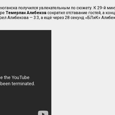
ганска получился увлекательным по сюжету. К 29-й минут
оре
Темерлан Алибеков
сократил отставание гостей, а кон
рел Алибекова — 3:3, а ещё через 28 секунд «БЛиК» Алиб