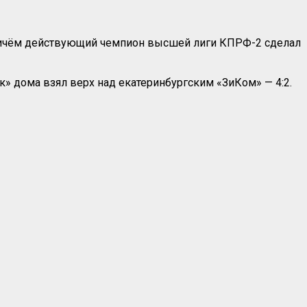
 причём действующий чемпион высшей лиги КПРФ-2 сделал
» дома взял верх над екатеринбургским «ЗиКом» — 4:2.