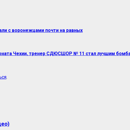
али с воронежцами почти на равных
ионата Чехии, тренер СДЮСШОР № 11 стал лучшим бомб
ься
.
део)