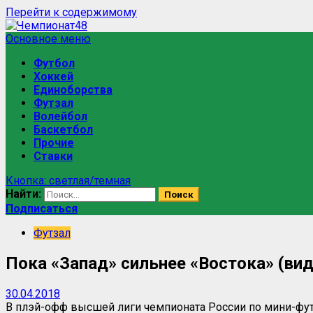
Перейти к содержимому
Основное меню
Футбол
Хоккей
Единоборства
Футзал
Волейбол
Баскетбол
Прочие
Ставки
Кнопка: светлая/темная
Найти:
Подписаться
Футзал
Пока «Запад» сильнее «Востока» (вид
30.04.2018
В плэй-офф высшей лиги чемпионата России по мини-фу