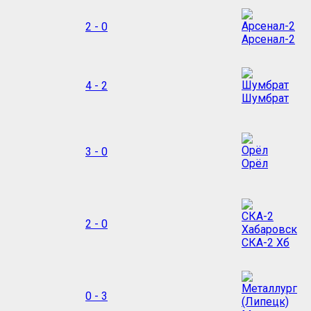
2 - 0
Арсенал-2
4 - 2
Шумбрат
3 - 0
Орёл
2 - 0
СКА-2 Хб
0 - 3