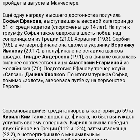
пройдёт в августе в Манчестере.
Ещё одну награду высшего достоинства получила
Софья Ефанова
, выступавшая в весовой категории до
51 кг среди кадетов (спортсмены до 14 лет). На пути к
триумфу Софья также одержала шесть побед: над
соперницами из Греции (21:0), Хорватии (19:3), Сербии
(9:6), в четвертьфинале она одолела украинку
Веронику
Иванову
(29:17), в полуфинале не оставила шансов
шведке
Тиндре Андерссон
(19:1), а в финале оказалась
сильнее соотечественницы
Анастасии Егарминой
из
Челябинска (7:0). Подготовил Ефанову тренер клуба
«Сапсан»
Данила Хлопков
. По итогам турнира Софья,
помимо «золота», завоевала путёвку на первенство
Европы.
Соревновавшийся среди юниоров в категории до 59 кг
Кирилл Ким
также дошёл до финала, но был вынужден
уступить своему сопернику. Кирилл сначала победил
двух бойцов из Греции (11:2 и 13:4), затем итальянца
(22:2), в четвертьфинале с минимальным