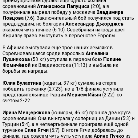
преимуществом одолел ещё одного хозяина
соревнований
Атанасиоса Папуциса
(2:0), а в
полуфинале вырвал победу у москвича
Владимира
Ловцова
(7:6). Заключительный бой получился под стать
предыдущим, но болгарин
Александар Джорджев
оказался чуть точнее (6:10). Серебряная награда даёт
Кириллу право выступить в первенстве Европы.
В Афинах выступали ещё трое наших земляков.
Соревновавшаяся среди взрослых
Ангелина
Лушникова
(53 кг) уступила в первом бою
Полине
Фомичёвой
из Владивостока (11:13) и выбыла из
борьбы за награды.
Юлия Булахтина
(кадеты, 37 кг) сумела на старте
победить гречанку (27:23), но в 1/8 финала уступила
представительнице Турции
Мерием Ийын
(2:22). со
счетом 2-22.
Ирина Мещерякова
(юниоры, 46 кг) прошла два круга
соревнований. Она выиграла у соперниц из Дании (5:3) и
Турции (5:4), а в четвертьфинале проиграла ещё одной
турчанке
Силе Ягчи
(5:7). В итоге Ягчи добралась до
финала, где совсем чуть-чуть уступила
Арине Пучко
из