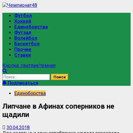
Футбол
Хоккей
Единоборства
Футзал
Волейбол
Баскетбол
Прочие
Ставки
Кнопка: светлая/темная
Подписаться
Единоборства
Липчане в Афинах соперников не
щадили
30.04.2018