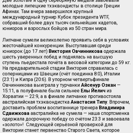
Две золотые и одну серебряную медали завоевали
молодые липецкие тхэквондисты в столице Греции
Афинах. Там вчера завершился крупный
международный турнир Кубок президента WTF,
собравший более двух тысяч сильнейших кадетов,
юниоров и взрослых бойцов из 50 стран мира.
Липчане сумели великолепно проявить себя в условиях
жесточайшей конкуренции. Выступавшая среди
юниорок (до 17 лет)
Виктория Овчинникова
одержала
шесть уверенных побед и поднялась на высшую
ступень пьедестала почёта в весовой категории до 59 кг.
На предварительной стадии Виктория справилась с
соперницами из Швеции (счёт поединка 8:0), Италии
(23:1) и Кипра (20:6). В упорном четвертьфинале
Овчинникова выиграла у турчанки
Айсенур Озкан
—
15:11, в полуфинале была сильнее
Елы Йелич
из
Хорватии — 22:9, а в финале липчанке противостояла
австралийская тхэквондистка
Анастасия Типу
. Впрочем,
доставить проблем воспитаннице тренера
Владимира
Сдвижкова
австралийка не сумела — наша спортсменка
одержала досрочную победу со счётом 23:3 и завоевала
«золото»! Следующей серьёзной проверкой для
Виктории станет первенство Старого Света, которое