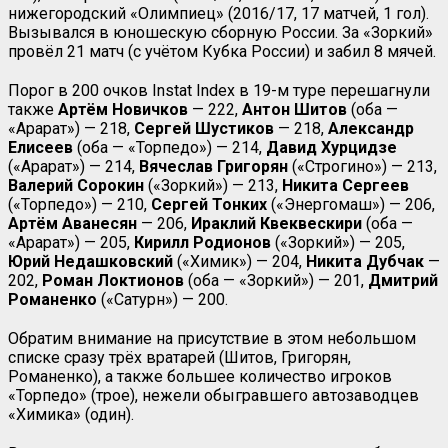
нижегородский «Олимпиец» (2016/17, 17 матчей, 1 гол).
Вызывался в юношескую сборную России. За «Зоркий»
провёл 21 матч (с учётом Кубка России) и забил 8 мячей.
Порог в 200 очков
Instat
Index
в 19-м туре перешагнули
также
Артём Новичков
— 222,
Антон Шитов
(оба —
«Арарат») — 218,
Сергей Шустиков
— 218,
Александр
Елисеев
(оба — «Торпедо») — 214,
Давид Хурцидзе
(«Арарат») — 214,
Вячеслав Григорян
(«Строгино») — 213,
Валерий Сорокин
(«Зоркий») — 213,
Никита
Сергеев
(«Торпедо») — 210,
Сергей Тонких
(«Энергомаш») — 206,
Артём Аванесян
— 206,
Ираклий Квеквескири
(оба —
«Арарат») — 205,
Кирилл Родионов
(«Зоркий») — 205,
Юрий Недашковский
(«Химик») — 204,
Никита Дубчак
—
202,
Роман Локтионов
(оба — «Зоркий») — 201,
Дмитрий
Романенко
(«Сатурн») — 200.
Обратим внимание на присутствие в этом небольшом
списке сразу трёх вратарей (Шитов, Григорян,
Романенко), а также большее количество игроков
«Торпедо» (трое), нежели обыгравшего автозаводцев
«Химика» (один).