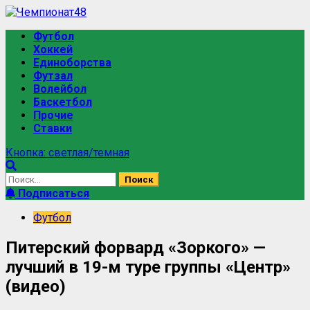
Футбол
Хоккей
Единоборства
Футзал
Волейбол
Баскетбол
Прочие
Ставки
Кнопка: светлая/темная
Подписаться
Футбол
Питерский форвард «Зоркого» —
лучший в 19-м туре группы «Центр»
(видео)