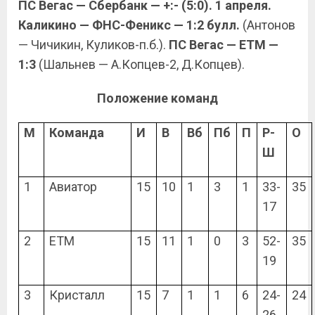
ПС Вегас — Сбербанк — +:- (5:0). 1 апреля.
Каликино — ФНС-Феникс
— 1:2 булл.
(Антонов
— Чичикин, Куликов-п.б.).
ПС Вегас — ЕТМ
—
1:3
(Шальнев — А.Копцев-2, Д.Копцев).
Положение команд
М
Команда
И
В
Вб
Пб
П
Р-
О
Ш
1
Авиатор
15
10
1
3
1
33-
35
17
2
ЕТМ
15
11
1
0
3
52-
35
19
3
Кристалл
15
7
1
1
6
24-
24
26