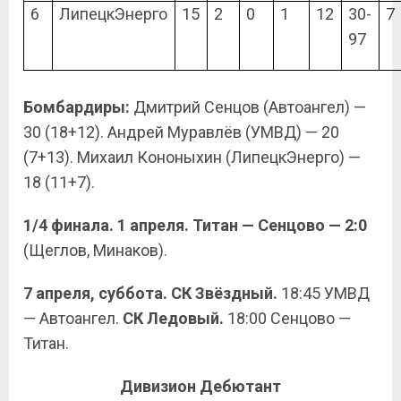
6
ЛипецкЭнерго
15
2
0
1
12
30-
7
97
Бомбардиры:
Дмитрий Сенцов (Автоангел) —
30 (18+12). Андрей Муравлёв (УМВД) — 20
(7+13). Михаил Кононыхин (ЛипецкЭнерго) —
18 (11+7).
1/4 финала. 1 апреля. Титан — Сенцово — 2:0
(Щеглов, Минаков).
7 апреля, суббота. СК Звёздный.
18:45 УМВД
— Автоангел.
СК Ледовый.
18:00 Сенцово —
Титан.
Дивизион Дебютант