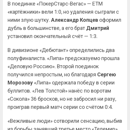
В поединке «ПокерСтарс-Вегас» — ЕТМ
«картёжники» вели 1:0, но удаления сыграли с
ними злую шутку.
Александр Копцев
оформил
дубль в большинстве, а его брат
Дмитрий
установил окончательный счёт — 1:3.
В дивизионе «Дебютант» определились два
полуфиналиста. «Липа» предсказуемо прошла
«Деловую Россию». Второй поединок
получился непростым, но благодаря
Сергею
Морозову
«Липа» одержала победу в серии
буллитов. «Лев Толстой» нанёс по воротам
«Сокола» 36 бросков, но не забросил ни разу,
проиграв первый матч серии со счётом 0:4.
«Вежливые люди» сотворили сенсацию, выбив
из борьбы занявший третье место «Телемир».