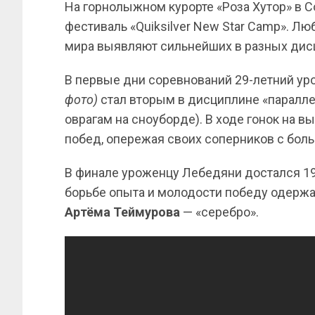
На горнолыжном курорте «Роза Хутор» в
фестиваль «Quiksilver New Star Camp». Л
мира выявляют сильнейших в разных дис
В первые дни соревнований 29-летний у
фото)
стал вторым в дисциплине «паралл
оврагам на сноуборде). В ходе гонок на 
побед, опережая своих соперников с бол
В финале уроженцу Лебедяни достался 1
борьбе опыта и молодости победу одержа
Артёма Теймурова
— «серебро».