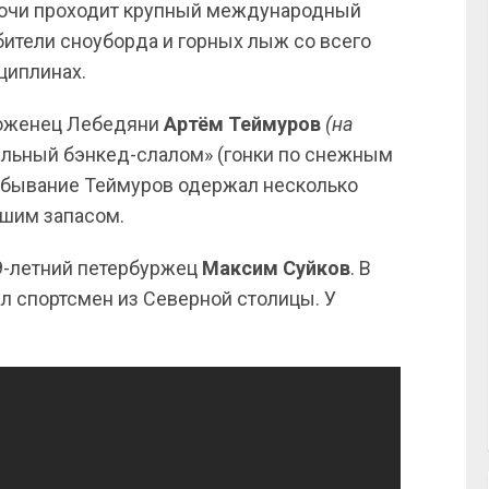
 Сочи проходит крупный международный
юбители сноуборда и горных лыж со всего
циплинах.
роженец Лебедяни
Артём Теймуров
(на
ельный бэнкед-слалом» (гонки по снежным
выбывание Теймуров одержал несколько
ьшим запасом.
9-летний петербуржец
Максим Суйков
. В
л спортсмен из Северной столицы. У