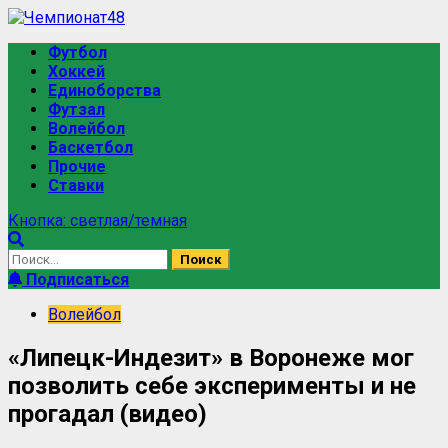
Футбол
Хоккей
Единоборства
Футзал
Волейбол
Баскетбол
Прочие
Ставки
Кнопка: светлая/темная
Подписаться
Волейбол
«Липецк-Индезит» в Воронеже мог
позволить себе эксперименты и не
прогадал (видео)