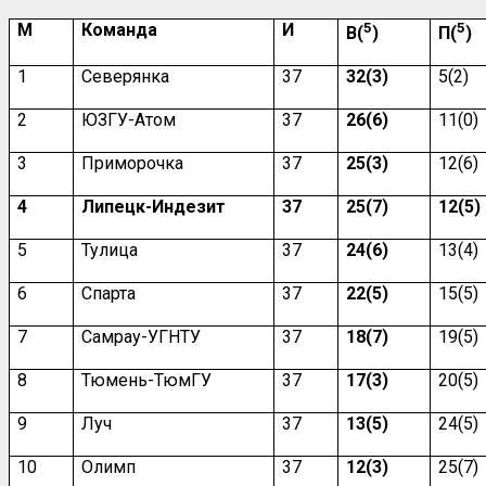
М
Команда
И
5
5
В(
)
П(
)
1
Северянка
37
32(3)
5(2)
2
ЮЗГУ-Атом
37
26(6)
1
1(0)
3
Приморочка
37
25(3)
12(6)
4
Липецк-Индезит
37
25(7)
12(5)
5
Тулица
37
24(6)
1
3
(4)
6
Спарта
37
22(5)
15(5)
7
Самрау-УГНТУ
37
18(7)
19(5)
8
Тюмень-ТюмГУ
37
17(3)
20(5)
9
Луч
37
13(5)
24(5)
10
Олимп
37
1
2
(3)
25(7)