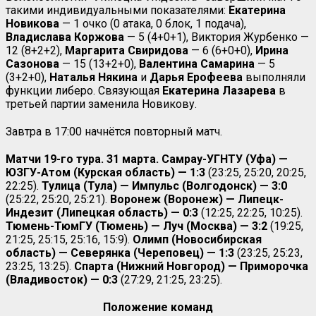
такими индивидуальными показателями:
Екатерина
Новикова
— 1 очко (0 атака, 0 блок, 1 подача),
Владислава
Коржова
— 5 (4+0+1), Виктория Журбенко —
12 (8+2+2),
Маргарита
Свиридова
— 6 (6+0+0),
Ирина
Сазонова
— 15 (13+2+0),
Валентина
Самарина
— 5
(3+2+0),
Наталья
Някина
и
Дарья
Ерофеева
выполняли
функции либеро. Связующая
Екатерина Лазарева
в
третьей партии заменила Новикову.
Завтра в 17:00 начнётся повторный матч.
Матчи 19-го тура. 31 марта. Самрау-УГНТУ (Уфа) —
ЮЗГУ-Атом (Курская область) — 1:3
(23:25, 25:20, 20:25,
22:25).
Тулица (Тула) — Импульс (Волгодонск) — 3:0
(25:22, 25:20, 25:21).
Воронеж (Воронеж) — Липецк-
Индезит (Липецкая область) — 0:3
(12:25, 22:25, 10:25).
Тюмень-ТюмГУ (Тюмень) — Луч (Москва) — 3:2
(19:25,
21:25, 25:15, 25:16, 15:9).
Олимп (Новосибирская
область) — Северянка (Череповец) — 1:3
(23:25, 25:23,
23:25, 13:25).
Спарта (Нижний Новгород) — Приморочка
(Владивосток) —
0:3
(27:29, 21:25, 23:25)
.
Положение команд