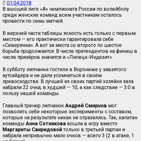
01.04.2018
В высшей лиге «А» чемпионата России по волейболу
среди женских команд всем участникам осталось
провести по семь матчей.
В верхней части таблицы ясность есть только с первым
местом — его практически гарантировала себе
«Северянка». А вот за места со второго по шестое
борьба продолжается. В числе претендентов на финиш в
числе призёров значится и «Липецк-Индезит».
В субботу липчанки гостили в Воронеже у завзятого
аутсайдера и не дали усомниться в своём
превосходстве. В лучшей из своих партий хозяйки зала
набрали 22 очка, в худшей — 10, а как следствие — 3:0 в
пользу нашей команды.
Главный тренер липчанок
Андрей Смирнов
мог
позволить себе некоторые эксперименты с составом,
которые на результате никак не отразились. Так, капитан
команды
Анна Сотникова
вошла в игру вместо
Маргариты
Свиридовой
только в третьей партии и
набрала непривычно мало очков — всего 3 (2 в атаке, 1