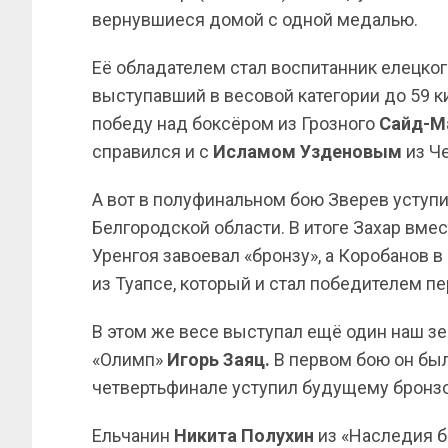
вернувшиеся домой с одной медалью.
Её обладателем стал воспитанник елецко
выступавший в весовой категории до 59 к
победу над боксёром из Грозного
Сайд-М
справился и с
Исламом Узденовым
из Че
А вот в полуфинальном бою Зверев уступ
Белгородской области. В итоге Захар вмес
Уренгоя завоевал «бронзу», а Коробанов 
из Туапсе, который и стал победителем пе
В этом же весе выступал ещё один наш зе
«Олимп»
Игорь Заяц.
В первом бою он бы
четвертьфинале уступил будущему бронз
Ельчанин
Никита Полухин
из «Наследия бо