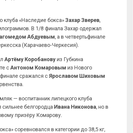
го клуба «Наследие бокса»
Захар Зверев
,
илограммов. В 1/8 финала Захар одержал
агомедом Абдуевым
, а в четвертьфинале
ркесска (Карачаево-Черкесия).
ил
Артёму Коробанову
из Губкина
те с
Антоном Комаровым
из Нового
в финале сражался с
Ярославом Шиховым
рвенства.
мляк — воспитанник липецкого клуба
л сильнее белгородца
Ивана Никонова
, но в
овому призёру Комарову.
кса» соревновался в категории до 38,5 кг,