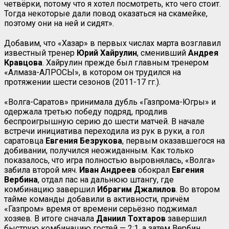
четвёрки, потому что я хотел посмотреть, кто чего стоит.
Тогда некоторые дали повод оказаться на скамейке,
поэтому они на ней и сидят».
Добавим, что «Хазар» в первых числах марта возглавил
известный тренер
Юрий Хайрулин
, сменивший
Андрея
Кравцова
. Хайрулин прежде был главным тренером
«Алмаза-АЛРОСЫ», в котором он трудился на
протяжении шести сезонов (2011-17 гг.).
«Волга-Саратов» принимала дубль «Газпрома-Югры» и
одержала третью победу подряд, продлив
беспроигрышную серию до шести матчей. В начале
встречи инициатива переходила из рук в руки, а гол
саратовца
Евгения Безрукова
, первым оказавшегося на
добивании, получился неожиданным. Как только
показалось, что игра полностью выровнялась, «Волга»
забила второй мяч.
Иван Андреев
обокрал
Евгения
Вербина
, отдал пас на дальнюю штангу, где
комбинацию завершил
Ибрагим Джалилов
. Во втором
тайме команды добавили в активности, причём
«Газпром» время от времени серьёзно поджимал
хозяев. В итоге сначала
Даниил Тохтаров
завершил
быструю комбинацию гостей — 2:1, а затем Вербин