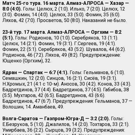
Матч 25-го тура. 16 марта. Алмаз-АЛРОСА — Хазар —
8:0 (4:0).
Голы: Целюх, 2 (1:0). Илько, 7 (2:0). Целюх, 12
(3:0). Фомин, 14 (4:0). Целюх, 33 (5:0). Фомин, 35 (6:0).
Ляхов, 42 (7:0). Просветов, 50 (8:0). Наказаний не было.
23-й тур. 17 марта. Алмаз-АЛРОСА — Оргхим — 8:2
(5:1).
Голы: Родионов, 10 (1:0). Серебряков, 13 (1:1).
Целюх, 14 (2:1). Фомин, 19 (3:1). Г.Сергеев, 19 (4:1).
Фомин, 22 (5:1). Серебряков, 43 (5:2). Шувалов, 44 (6:2).
Родионов, 46 (7:2). Ляхов, 49 (8:2). Предупреждение:
Ющенко (Оргхим), 32.
Ядран — Спартак — 6:7 (4:1).
Голы: Гельманов, 6 (1:0).
Семашкин, 12 (2:0). Синцов, 16 (2:1). Сисёв, 19 (3:1).
Н.Хромых, 21 (4:1 с 10-м). Аносов, 30 (4:2). Конов, 33 (4:3).
Бадретдинов, 37 (4:4). Бадретдинов, 37 (4:5). Габибов, 38
(5:5). Мухтаров, 42 (6:5). Бадретдинов, 43 (6:6).
Бадретдинов, 47 (6:7). Предупреждения: Гельманов, 37 —
Волошин, 14. Аманбаев, 49.
Волга-Саратов — Газпром-Югра-Д — 3:2 (2:0).
Голы:
Е.Безруков, 5 (1:0). Джалилов, 14 (2:0). Тохтаров, 33 (2:1).
Умирбаев, 36 (2:2). Сырцов, 39 (3:2). Предупреждения: