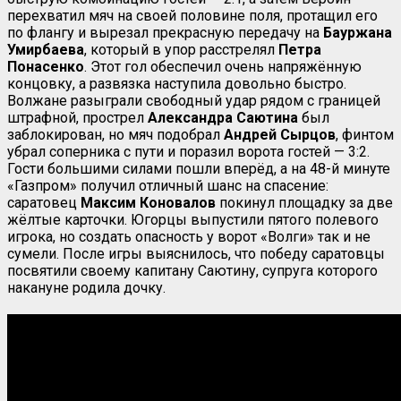
перехватил мяч на своей половине поля, протащил его
по флангу и вырезал прекрасную передачу на
Бауржана
Умирбаева
, который в упор расстрелял
Петра
Понасенко
. Этот гол обеспечил очень напряжённую
концовку, а развязка наступила довольно быстро.
Волжане разыграли свободный удар рядом с границей
штрафной, прострел
Александра Саютина
был
заблокирован, но мяч подобрал
Андрей Сырцов
, финтом
убрал соперника с пути и поразил ворота гостей — 3:2.
Гости большими силами пошли вперёд, а на 48-й минуте
«Газпром» получил отличный шанс на спасение:
саратовец
Максим Коновалов
покинул площадку за две
жёлтые карточки. Югорцы выпустили пятого полевого
игрока, но создать опасность у ворот «Волги» так и не
сумели. После игры выяснилось, что победу саратовцы
посвятили своему капитану Саютину, супруга которого
накануне родила дочку.