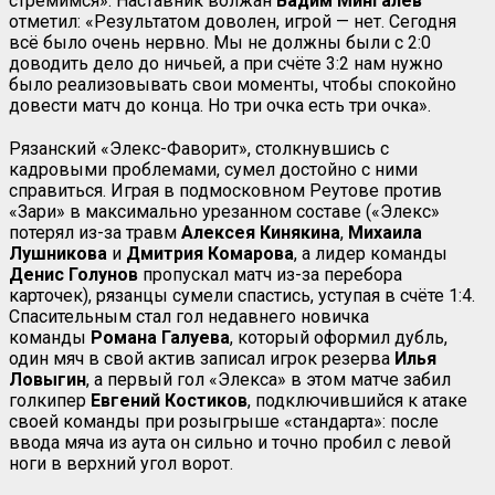
стремимся». Наставник волжан
Вадим Мингалёв
отметил: «Результатом доволен, игрой — нет. Сегодня
всё было очень нервно. Мы не должны были с 2:0
доводить дело до ничьей, а при счёте 3:2 нам нужно
было реализовывать свои моменты, чтобы спокойно
довести матч до конца. Но три очка есть три очка».
Рязанский «Элекс-Фаворит», столкнувшись с
кадровыми проблемами, сумел достойно с ними
справиться. Играя в подмосковном Реутове против
«Зари» в максимально урезанном составе («Элекс»
потерял из-за травм
Алексея Кинякина
,
Михаила
Лушникова
и
Дмитрия Комарова
, а лидер команды
Денис Голунов
пропускал матч из-за перебора
карточек), рязанцы сумели спастись, уступая в счёте 1:4.
Спасительным стал гол недавнего новичка
команды
Романа Галуева
, который оформил дубль,
один мяч в свой актив записал игрок резерва
Илья
Ловыгин
, а первый гол «Элекса» в этом матче забил
голкипер
Евгений Костиков
, подключившийся к атаке
своей команды при розыгрыше «стандарта»: после
ввода мяча из аута он сильно и точно пробил с левой
ноги в верхний угол ворот.