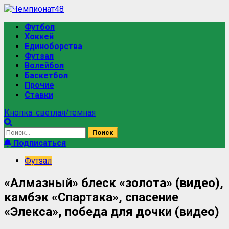
Перейти
к
Основное
Футбол
содержимому
меню
Хоккей
Единоборства
Футзал
Волейбол
Баскетбол
Прочие
Ставки
Кнопка: светлая/темная
Найти:
Подписаться
Футзал
«Алмазный» блеск «золота» (видео),
камбэк «Спартака», спасение
«Элекса», победа для дочки (видео)