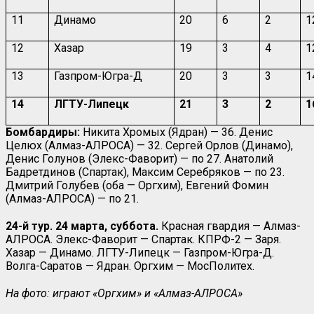
11
Динамо
20
6
2
1
12
Хазар
19
3
4
1
13
Газпром-Югра-Д
20
3
3
1
14
ЛГТУ-Липецк
21
3
2
1
Бомбардиры:
Никита Хромых (Ядран) — 36. Денис
Целюх (Алмаз-АЛРОСА) — 32. Сергей Орлов (Динамо),
Денис Голунов (Элекс-Фаворит) — по 27. Анатолий
Бадретдинов (Спартак), Максим Серебряков — по 23.
Дмитрий Голубев (оба — Оргхим), Евгений Фомин
(Алмаз-АЛРОСА) — по 21.
24-й тур. 24 марта, суббота.
Красная гвардия — Алмаз-
АЛРОСА. Элекс-Фаворит — Спартак. КПРФ-2 — Заря.
Хазар — Динамо. ЛГТУ-Липецк — Газпром-Югра-Д.
Волга-Саратов — Ядран. Оргхим — МосПолитех.
На фото: играют «Оргхим» и
«Алмаз-АЛРОСА»