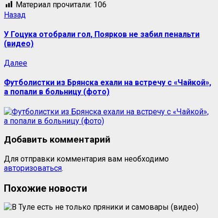
Материал прочитали:
106
Навигация
Предыдущая
Назад
запись:
записи
У Гоцука отобрали гол, Поярков не забил пенальти
(видео)
Следующая
Далее
запись:
Футболистки из Брянска ехали на встречу с «Чайкой»,
а попали в больницу (фото)
Добавить комментарий
Для отправки комментария вам необходимо
авторизоваться
.
Похожие новости