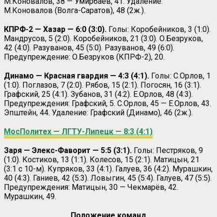
М.Коновалов, 38 — Умирбаев, 41. Удаление:
М.Коновалов (Волга-Саратов), 48 (2ж.).
КПРФ-2 — Хазар — 6:0 (3:0).
Голы: Коробейников, 3 (1:0).
Мандрусов, 5 (2:0). Коробейников, 21 (3:0). О.Безруков,
42 (4:0). Разуванов, 45 (5:0). Разуванов, 49 (6:0).
Предупреждение: О.Безруков (КПРФ-2), 20.
Динамо — Красная гвардия — 4:3 (4:1).
Голы: С.Орлов, 1
(1:0). Поглазов, 7 (2:0). Рябов, 15 (2:1). Погосян, 16 (3:1).
Графский, 25 (4:1). Зубанов, 31 (4:2). Е.Орлов, 48 (4:3).
Предупреждения: Графский, 5. С.Орлов, 45 — Е.Орлов, 43.
Эпштейн, 44. Удаление: Графский (Динамо), 46 (2ж.).
МосПолитех — ЛГТУ-Липецк — 8:3 (4:1)
Заря — Элекс-Фаворит — 5:5 (3:1).
Голы: Пестряков, 9
(1:0). Костиков, 13 (1:1). Колесов, 15 (2:1). Матицын, 21
(3:1 с 10-м). Купряков, 33 (4:1). Галуев, 36 (4:2). Мурашкин,
40 (4:3). Ганиев, 42 (5:3). Ловыгин, 45 (5:4). Галуев, 47 (5:5).
Предупреждения: Матицын, 30 — Чекмарёв, 42.
Мурашкин, 49.
Положение команд