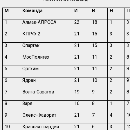
М
Команда
И
В
Н
П
1
Алмаз-АЛРОСА
22
18
1
3
2
КПРФ-2
21
15
3
3
3
Спартак
21
15
3
3
4
МосПолитех
21
11
2
8
5
Оргхим
21
11
2
8
6
Ядран
21
10
2
9
7
Волга-Саратов
19
9
2
8
8
Заря
16
8
1
7
9
Элекс-Фаворит
21
7
4
1
10
Красная гвардия
21
6
3
1