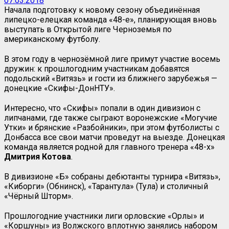
07.03.2018
Начала подготовку к новому сезону объединённая
липецко-елецкая команда «48-е», планирующая вновь
выступать в Открытой лиге Черноземья по
американскому футболу.
В этом году в чернозёмной лиге примут участие восемь
дружин: к прошлогодним участникам добавятся
подольский «Витязь» и гости из ближнего зарубежья —
донецкие «Скифы-ДонНТУ».
Интересно, что «Скифы» попали в один дивизион с
липчанами, где также сыграют воронежские «Могучие
Утки» и брянские «Разбойники», при этом футболисты с
Донбасса все свои матчи проведут на выезде. Донецкая
команда является родной для главного тренера «48-х»
Дмитрия Котова
.
В дивизионе «Б» собраны дебютанты турнира «Витязь»,
«Киборги» (Обнинск), «Тарантула» (Тула) и столичный
«Чёрный Шторм».
Прошлогодние участники лиги орловские «Орлы» и
«Коршуны» из Волжского вплотную занялись набором