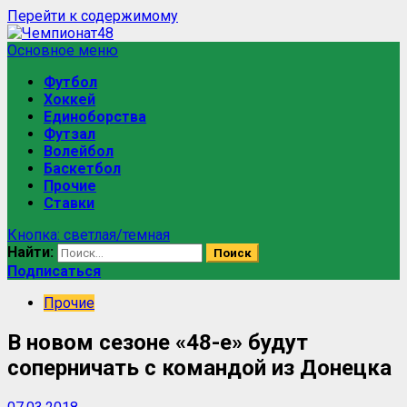
Перейти к содержимому
Основное меню
Футбол
Хоккей
Единоборства
Футзал
Волейбол
Баскетбол
Прочие
Ставки
Кнопка: светлая/темная
Найти:
Подписаться
Прочие
В новом сезоне «48-е» будут
соперничать с командой из Донецка