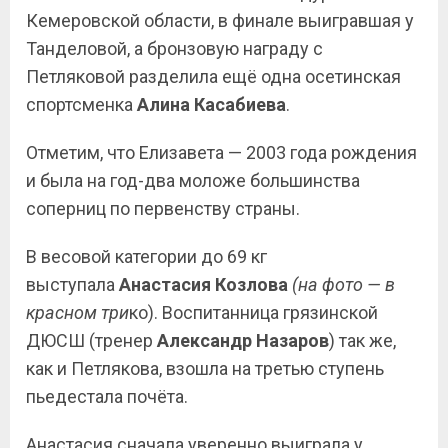
Кемеровской области, в финале выигравшая у
Танделовой, а бронзовую награду с
Петляковой разделила ещё одна осетинская
спортсменка
Алина Касабиева
.
Отметим, что Елизавета — 2003 года рождения
и была на год-два моложе большинства
соперниц по первенству страны.
В весовой категории до 69 кг
выступала
Анастасия Козлова
(на фото — в
красном три
ко).
Воспитанница грязинской
ДЮСШ (тренер
Александр Назаров
) так же,
как и Петлякова, взошла на третью ступень
пьедестала почёта.
Анастасия сначала уверенно выиграла у