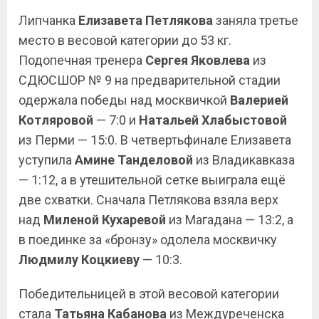
Липчанка
Елизавета Петлякова
заняла третье
место в весовой категории до 53 кг.
Подопечная тренера
Сергея Яковлева
из
СДЮСШОР № 9 на предварительной стадии
одержала победы над москвичкой
Валерией
Котляровой
— 7:0 и
Натальей Хлабыстовой
из Перми — 15:0. В четвертьфинале Елизавета
уступила
Амине Танделовой
из Владикавказа
— 1:12, а в утешительной сетке выиграла ещё
две схватки. Сначала Петлякова взяла верх
над
Миленой Кухаревой
из Магадана — 13:2, а
в поединке за «бронзу» одолела москвичку
Людмилу Коцкиеву
— 10:3.
Победительницей в этой весовой категории
стала
Татьяна Кабанова
из Междуреченска