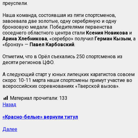
преуспели.
Наша команда, состоявшая из пяти спортсменов,
завоевала две золотые, одну серебряную и одну
бронзовую медали. Победителями первенства
соседнего областного центра стали
Ксения Новикова
и
Арина Хлебникова
, «серебро» получил
Герман Кызым
, а
«бронзу» —
Павел Карбовский
.
Отметим, что в Орёл съехались 250 спортсменов из
десяти регионов ЦФО.
А следующий старт у юных липецких каратистов совсем
скоро: 10-11 марта наши спортсмены примут участие во
всероссийских соревнованиях «Тверской вызов».
Материал прочитали:
133
Назад
«Красно-белые» вернули титул
Далее