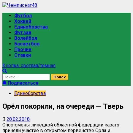
Футбол
Хоккей
Единоборства
Футзал
Волейбол
Баскетбол
Прочие
Ставки
Кнопка: светлая/темная
Подписаться
Единоборства
Орёл покорили, на очереди — Тверь
28.02.2018
Спортсмены липецкой областной федерации каратэ
приняли участие в открытом первенстве Орла и